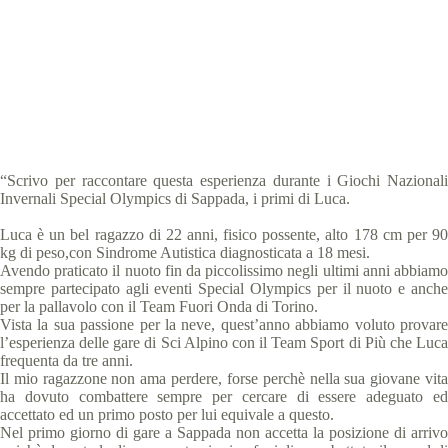
Special Olympics Italia
11 Febbraio 2020
News
,
Storie
2 min
“Scrivo per raccontare questa esperienza durante i Giochi Nazionali
Invernali Special Olympics di Sappada, i primi di Luca.
Luca è un bel ragazzo di 22 anni, fisico possente, alto 178 cm per 90
kg di peso,con Sindrome Autistica diagnosticata a 18 mesi.
Avendo praticato il nuoto fin da piccolissimo negli ultimi anni abbiamo
sempre partecipato agli eventi Special Olympics per il nuoto e anche
per la pallavolo con il Team Fuori Onda di Torino.
Vista la sua passione per la neve, quest’anno abbiamo voluto provare
l’esperienza delle gare di Sci Alpino con il Team Sport di Più che Luca
frequenta da tre anni.
Il mio ragazzone non ama perdere, forse perchè nella sua giovane vita
ha dovuto combattere sempre per cercare di essere adeguato ed
accettato ed un primo posto per lui equivale a questo.
Nel primo giorno di gare a Sappada non accetta la posizione di arrivo