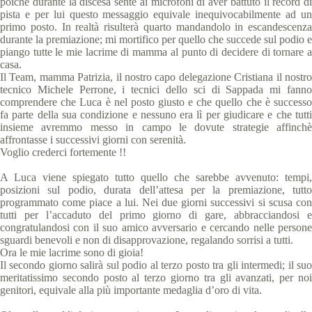
poichè durante la discesa sente ai microfoni di aver battuto il record di
pista e per lui questo messaggio equivale inequivocabilmente ad un
primo posto. In realtà risulterà quarto mandandolo in escandescenza
durante la premiazione; mi mortifico per quello che succede sul podio e
piango tutte le mie lacrime di mamma al punto di decidere di tornare a
casa.
Il Team, mamma Patrizia, il nostro capo delegazione Cristiana il nostro
tecnico Michele Perrone, i tecnici dello sci di Sappada mi fanno
comprendere che Luca è nel posto giusto e che quello che è successo
fa parte della sua condizione e nessuno era lì per giudicare e che tutti
insieme avremmo messo in campo le dovute strategie affinchè
affrontasse i successivi giorni con serenità.
Voglio crederci fortemente !!
A Luca viene spiegato tutto quello che sarebbe avvenuto: tempi,
posizioni sul podio, durata dell’attesa per la premiazione, tutto
programmato come piace a lui. Nei due giorni successivi si scusa con
tutti per l’accaduto del primo giorno di gare, abbracciandosi e
congratulandosi con il suo amico avversario e cercando nelle persone
sguardi benevoli e non di disapprovazione, regalando sorrisi a tutti.
Ora le mie lacrime sono di gioia!
Il secondo giorno salirà sul podio al terzo posto tra gli intermedi; il suo
meritatissimo secondo posto al terzo giorno tra gli avanzati, per noi
genitori, equivale alla più importante medaglia d’oro di vita.