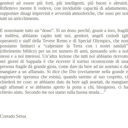
genitori ad essere più forti, più intelligenti, più buoni e altruisti.
Riflettevo mentre li vedevo, con invidiabile capacità di adattamento,
sopportare disagi imprevisti e avversità atmosferiche, che sono per noi
tutti un arricchimento.
E nonostante tutto un “dono”. Sì un dono perché, grazie a loro, fragili
e indifesi, abbiamo capito tutti noi, genitori, angeli custodi (gli
operatori) e staff della Tevere Remo e di Special Olympics, che non
possiamo limitarci a “calpestare la Terra con i nostri sandali”
(riferimento biblico) per un tot numero di anni, pensando solo a noi
stessi e a noi interessi. Un’altra lezione che tutti noi abbiamo ricevuto
nei giorni di Sappada è che ricevere il sorriso riconoscente di una
persona fragile dà grande gioia, come dare da bere ad un assetato o da
mangiare a un affamato. Si dice che Dio (ovviamente nella grande e
ragionevole speranza che esista), quando saremo al suo cospetto, ci
chiederà tre cose: se abbiamo dato da bere agli assetati, da mangiare
agli affamati e se abbiamo aperto la porta a chi, bisognoso, ci ha
chiesto aiuto. Secondo me noi siamo sulla buona strada…”
Corrado Sessa