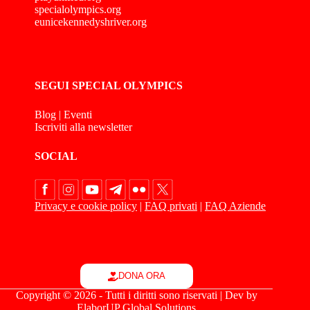
specialolympics.org
eunicekennedyshriver.org
SEGUI SPECIAL OLYMPICS
Blog
|
Eventi
Iscriviti alla newsletter
SOCIAL
Privacy e cookie policy
|
FAQ privati
|
FAQ Aziende
DONA ORA
Copyright © 2026 - Tutti i diritti sono riservati | Dev by
ElaborUP Global Solutions