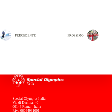
PRECEDENTE
PROSSIMO
Special Olympics Italia
Via di Decima, 40
00144 Roma - Italia
P.iva 06044931001