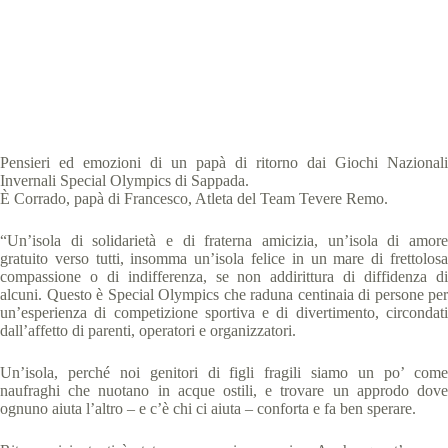
Special Olympics Italia
11 Febbraio 2020
News
,
Storie
3 min
Pensieri ed emozioni di un papà di ritorno dai Giochi Nazionali
Invernali Special Olympics di Sappada.
È Corrado, papà di Francesco, Atleta del Team Tevere Remo.
“Un’isola di solidarietà e di fraterna amicizia, un’isola di amore
gratuito verso tutti, insomma un’isola felice in un mare di frettolosa
compassione o di indifferenza, se non addirittura di diffidenza di
alcuni. Questo è Special Olympics che raduna centinaia di persone per
un’esperienza di competizione sportiva e di divertimento, circondati
dall’affetto di parenti, operatori e organizzatori.
Un’isola, perché noi genitori di figli fragili siamo un po’ come
naufraghi che nuotano in acque ostili, e trovare un approdo dove
ognuno aiuta l’altro – e c’è chi ci aiuta – conforta e fa ben sperare.