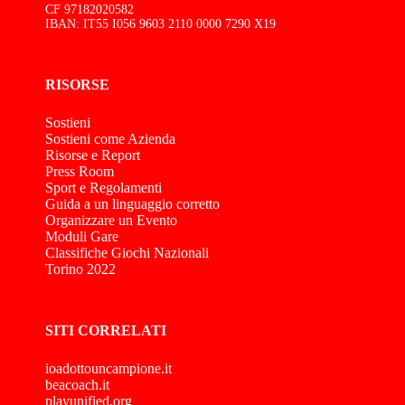
CF 97182020582
IBAN: IT55 I056 9603 2110 0000 7290 X19
RISORSE
Sostieni
Sostieni come Azienda
Risorse e Report
Press Room
Sport e Regolamenti
Guida a un linguaggio corretto
Organizzare un Evento
Moduli Gare
Classifiche Giochi Nazionali
Torino 2022
SITI CORRELATI
ioadottouncampione.it
beacoach.it
playunified.org