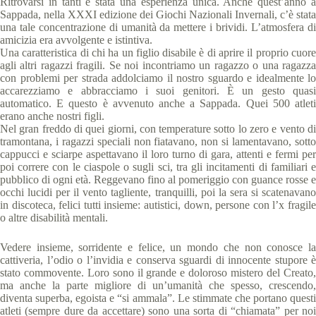
Ritrovarsi in tanti è stata una esperienza unica. Anche quest’anno a
Sappada, nella XXXI edizione dei Giochi Nazionali Invernali, c’è stata
una tale concentrazione di umanità da mettere i brividi. L’atmosfera di
amicizia era avvolgente e istintiva.
Una caratteristica di chi ha un figlio disabile è di aprire il proprio cuore
agli altri ragazzi fragili. Se noi incontriamo un ragazzo o una ragazza
con problemi per strada addolciamo il nostro sguardo e idealmente lo
accarezziamo e abbracciamo i suoi genitori. È un gesto quasi
automatico. E questo è avvenuto anche a Sappada. Quei 500 atleti
erano anche nostri figli.
Nel gran freddo di quei giorni, con temperature sotto lo zero e vento di
tramontana, i ragazzi speciali non fiatavano, non si lamentavano, sotto
cappucci e sciarpe aspettavano il loro turno di gara, attenti e fermi per
poi correre con le ciaspole o sugli sci, tra gli incitamenti di familiari e
pubblico di ogni età. Reggevano fino al pomeriggio con guance rosse e
occhi lucidi per il vento tagliente, tranquilli, poi la sera si scatenavano
in discoteca, felici tutti insieme: autistici, down, persone con l’x fragile
o altre disabilità mentali.
Vedere insieme, sorridente e felice, un mondo che non conosce la
cattiveria, l’odio o l’invidia e conserva sguardi di innocente stupore è
stato commovente. Loro sono il grande e doloroso mistero del Creato,
ma anche la parte migliore di un’umanità che spesso, crescendo,
diventa superba, egoista e “si ammala”. Le stimmate che portano questi
atleti (sempre dure da accettare) sono una sorta di “chiamata” per noi