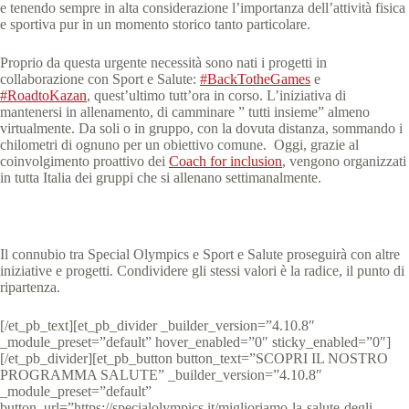
e tenendo sempre in alta considerazione l’importanza dell’attività fisica
e sportiva pur in un momento storico tanto particolare.
Proprio da questa urgente necessità sono nati i progetti in
collaborazione con Sport e Salute:
#BackTotheGames
e
#RoadtoKazan
, quest’ultimo tutt’ora in corso. L’iniziativa di
mantenersi in allenamento, di camminare ” tutti insieme” almeno
virtualmente. Da soli o in gruppo, con la dovuta distanza, sommando i
chilometri di ognuno per un obiettivo comune. Oggi, grazie al
coinvolgimento proattivo dei
Coach for inclusion
, vengono organizzati
in tutta Italia dei gruppi che si allenano settimanalmente.
Il connubio tra Special Olympics e Sport e Salute proseguirà con altre
iniziative e progetti. Condividere gli stessi valori è la radice, il punto di
ripartenza.
[/et_pb_text][et_pb_divider _builder_version=”4.10.8″
_module_preset=”default” hover_enabled=”0″ sticky_enabled=”0″]
[/et_pb_divider][et_pb_button button_text=”SCOPRI IL NOSTRO
PROGRAMMA SALUTE” _builder_version=”4.10.8″
_module_preset=”default”
button_url=”https://specialolympics.it/miglioriamo-la-salute-degli-