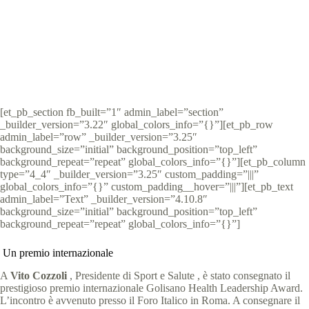
Special Olympics Italia
4 Novembre 2021
News
4 min
[et_pb_section fb_built=”1″ admin_label=”section”
_builder_version=”3.22″ global_colors_info=”{}”][et_pb_row
admin_label=”row” _builder_version=”3.25″
background_size=”initial” background_position=”top_left”
background_repeat=”repeat” global_colors_info=”{}”][et_pb_column
type=”4_4″ _builder_version=”3.25″ custom_padding=”|||”
global_colors_info=”{}” custom_padding__hover=”|||”][et_pb_text
admin_label=”Text” _builder_version=”4.10.8″
background_size=”initial” background_position=”top_left”
background_repeat=”repeat” global_colors_info=”{}”]
Un premio internazionale
A
Vito Cozzoli
, Presidente di Sport e Salute , è stato consegnato il
prestigioso premio internazionale Golisano Health Leadership Award.
L’incontro è avvenuto presso il Foro Italico in Roma. A consegnare il