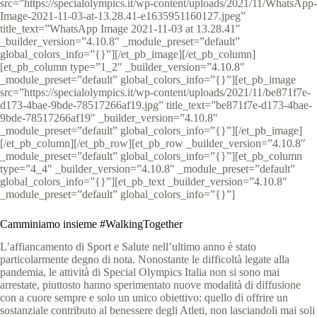
src=”https://specialolympics.it/wp-content/uploads/2021/11/WhatsApp-
Image-2021-11-03-at-13.28.41-e1635951160127.jpeg”
title_text=”WhatsApp Image 2021-11-03 at 13.28.41″
_builder_version=”4.10.8″ _module_preset=”default”
global_colors_info=”{}”][/et_pb_image][/et_pb_column]
[et_pb_column type=”1_2″ _builder_version=”4.10.8″
_module_preset=”default” global_colors_info=”{}”][et_pb_image
src=”https://specialolympics.it/wp-content/uploads/2021/11/be871f7e-
d173-4bae-9bde-78517266af19.jpg” title_text=”be871f7e-d173-4bae-
9bde-78517266af19″ _builder_version=”4.10.8″
_module_preset=”default” global_colors_info=”{}”][/et_pb_image]
[/et_pb_column][/et_pb_row][et_pb_row _builder_version=”4.10.8″
_module_preset=”default” global_colors_info=”{}”][et_pb_column
type=”4_4″ _builder_version=”4.10.8″ _module_preset=”default”
global_colors_info=”{}”][et_pb_text _builder_version=”4.10.8″
_module_preset=”default” global_colors_info=”{}”]
Camminiamo insieme #WalkingTogether
L’affiancamento di Sport e Salute nell’ultimo anno è stato
particolarmente degno di nota. Nonostante le difficoltà legate alla
pandemia, le attività di Special Olympics Italia non si sono mai
arrestate, piuttosto hanno sperimentato nuove modalità di diffusione
con a cuore sempre e solo un unico obiettivo: quello di offrire un
sostanziale contributo al benessere degli Atleti, non lasciandoli mai soli