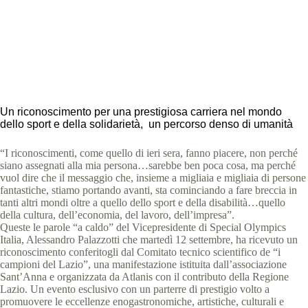
Special Olympics Italia
12 Settembre 2023
News
,
News Lazio
2 min
Un riconoscimento per una prestigiosa carriera nel mondo
dello sport e della solidarietà, un percorso denso di umanità
“I riconoscimenti, come quello di ieri sera, fanno piacere, non perché
siano assegnati alla mia persona…sarebbe ben poca cosa, ma perché
vuol dire che il messaggio che, insieme a migliaia e migliaia di persone
fantastiche, stiamo portando avanti, sta cominciando a fare breccia in
tanti altri mondi oltre a quello dello sport e della disabilità…quello
della cultura, dell’economia, del lavoro, dell’impresa”.
Queste le parole “a caldo” del Vicepresidente di Special Olympics
Italia, Alessandro Palazzotti che martedì 12 settembre, ha ricevuto un
riconoscimento conferitogli dal Comitato tecnico scientifico de “i
campioni del Lazio”, una manifestazione istituita dall’associazione
Sant’Anna e organizzata da Atlanis con il contributo della Regione
Lazio. Un evento esclusivo con un parterre di prestigio volto a
promuovere le eccellenze enogastronomiche, artistiche, culturali e