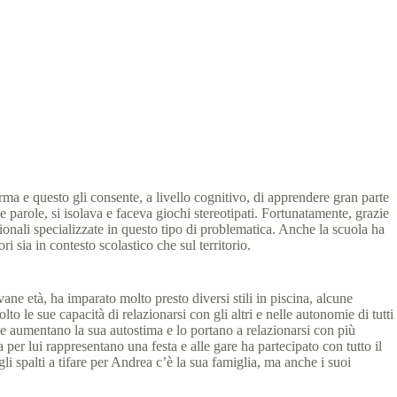
2 min
ma e questo gli consente, a livello cognitivo, di apprendere gran parte
e parole, si isolava e faceva giochi stereotipati. Fortunatamente, grazie
ssionali specializzate in questo tipo di problematica. Anche la scuola ha
 sia in contesto scolastico che sul territorio.
vane età, ha imparato molto presto diversi stili in piscina, alcune
to le sue capacità di relazionarsi con gli altri e nelle autonomie di tutti
, che aumentano la sua autostima e lo portano a relazionarsi con più
er lui rappresentano una festa e alle gare ha partecipato con tutto il
 spalti a tifare per Andrea c’è la sua famiglia, ma anche i suoi