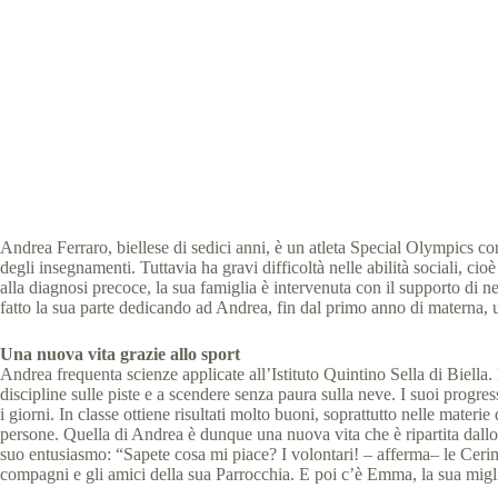
Special Olympics Italia
Andrea Ferraro, biellese di sedici anni, è un atleta Special Olympics co
degli insegnamenti. Tuttavia ha gravi difficoltà nelle abilità sociali, ci
alla diagnosi precoce, la sua famiglia è intervenuta con il supporto di ne
fatto la sua parte dedicando ad Andrea, fin dal primo anno di materna, un 
Una nuova vita grazie allo sport
Andrea frequenta scienze applicate all’Istituto Quintino Sella di Biella. 
discipline sulle piste e a scendere senza paura sulla neve. I suoi progres
i giorni. In classe ottiene risultati molto buoni, soprattutto nelle mater
persone. Quella di Andrea è dunque una nuova vita che è ripartita dallo 
suo entusiasmo: “Sapete cosa mi piace? I volontari! – afferma– le Cerim
compagni e gli amici della sua Parrocchia. E poi c’è Emma, la sua miglio