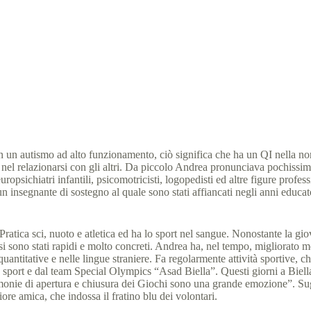
La nuova vita di Andrea, grazie allo sport
6 Luglio 2017
Giochi Nazionali Estivi Biella 2017
,
News
n un autismo ad alto funzionamento, ciò significa che ha un QI nella nor
oè nel relazionarsi con gli altri. Da piccolo Andrea pronunciava pochissim
uropsichiatri infantili, psicomotricisti, logopedisti ed altre figure profe
insegnante di sostegno al quale sono stati affiancati negli anni educatori
Pratica sci, nuoto e atletica ed ha lo sport nel sangue. Nonostante la gio
si sono stati rapidi e molto concreti. Andrea ha, nel tempo, migliorato mol
ie quantitative e nelle lingue straniere. Fa regolarmente attività sportive
sport e dal team Special Olympics “Asad Biella”. Questi giorni a Biella p
onie di apertura e chiusura dei Giochi sono una grande emozione”. Sugli
re amica, che indossa il fratino blu dei volontari.