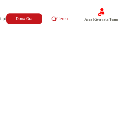
i più
Cerca...
Dona Ora
Area Riservata Team