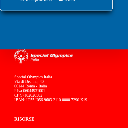
Special Olympics Italia
Via di Decima, 40
00144 Roma - Italia
P.iva 06044931001
CF 97182020582
IBAN: IT55 I056 9603 2110 0000 7290 X19
RISORSE