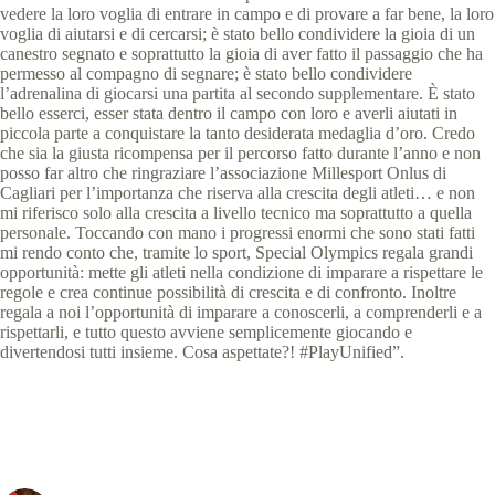
vedere la loro voglia di entrare in campo e di provare a far bene, la loro
voglia di aiutarsi e di cercarsi; è stato bello condividere la gioia di un
canestro segnato e soprattutto la gioia di aver fatto il passaggio che ha
permesso al compagno di segnare; è stato bello condividere
l’adrenalina di giocarsi una partita al secondo supplementare. È stato
bello esserci, esser stata dentro il campo con loro e averli aiutati in
piccola parte a conquistare la tanto desiderata medaglia d’oro. Credo
che sia la giusta ricompensa per il percorso fatto durante l’anno e non
posso far altro che ringraziare l’associazione Millesport Onlus di
Cagliari per l’importanza che riserva alla crescita degli atleti… e non
mi riferisco solo alla crescita a livello tecnico ma soprattutto a quella
personale. Toccando con mano i progressi enormi che sono stati fatti
mi rendo conto che, tramite lo sport, Special Olympics regala grandi
opportunità: mette gli atleti nella condizione di imparare a rispettare le
regole e crea continue possibilità di crescita e di confronto. Inoltre
regala a noi l’opportunità di imparare a conoscerli, a comprenderli e a
rispettarli, e tutto questo avviene semplicemente giocando e
divertendosi tutti insieme. Cosa aspettate?! #PlayUnified”.