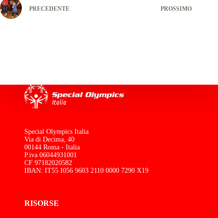
PRECEDENTE
PROSSIMO
Special Olympics Italia
Via di Decima, 40
00144 Roma - Italia
P.iva 06044931001
CF 97182020582
IBAN: IT55 I056 9603 2110 0000 7290 X19
RISORSE