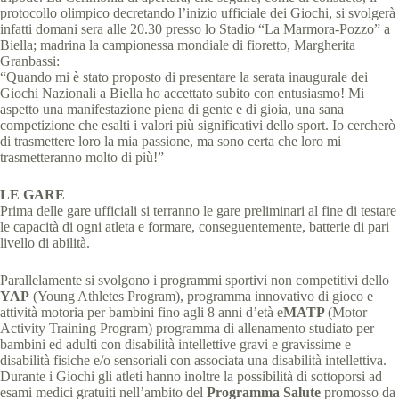
protocollo olimpico decretando l’inizio ufficiale dei Giochi, si svolgerà
infatti domani sera alle 20.30 presso lo Stadio “La Marmora-Pozzo” a
Biella; madrina la campionessa mondiale di fioretto, Margherita
Granbassi:
“Quando mi è stato proposto di presentare la serata inaugurale dei
Giochi Nazionali a Biella ho accettato subito con entusiasmo! Mi
aspetto una manifestazione piena di gente e di gioia, una sana
competizione che esalti i valori più significativi dello sport. Io cercherò
di trasmettere loro la mia passione, ma sono certa che loro mi
trasmetteranno molto di più!”
LE GARE
Prima delle gare ufficiali si terranno le gare preliminari al fine di testare
le capacità di ogni atleta e formare, conseguentemente, batterie di pari
livello di abilità.
Parallelamente si svolgono i programmi sportivi non competitivi dello
YAP
(Young Athletes Program), programma innovativo di gioco e
attività motoria per bambini fino agli 8 anni d’età e
MATP
(Motor
Activity Training Program) programma di allenamento studiato per
bambini ed adulti con disabilità intellettive gravi e gravissime e
disabilità fisiche e/o sensoriali con associata una disabilità intellettiva.
Durante i Giochi gli atleti hanno inoltre la possibilità di sottoporsi ad
esami medici gratuiti nell’ambito del
Programma Salute
promosso da