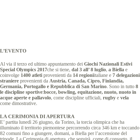
comunicati stampa
,
Giochi Nazionali Estivi 2017
,
Giochi Nazionali Estivi Biella 2017
4 min
L’EVENTO
Al via il terzo ed ultimo appuntamento dei
Giochi Nazionali Estivi
Special Olympics 2017
che si tiene,
dal 3 all’ 8 luglio
,
a Biella
e
coinvolge
1400 atleti
provenienti da
14 regioni
italiane e
7 delegazioni
straniere
provenienti da
Austria, Canada, Cipro, Finlandia,
Germania, Portogallo e Repubblica di San Marino
. Sono in tutto
8
le discipline sportive
:
bocce, bowling, equitazione, nuoto, nuoto in
acque aperte e pallavolo
, come discipline ufficiali,
rugby
e
vela
come dimostrative.
LA CERIMONIA DI APERTURA
E’ partita lunedì 26 giugno, da Torino, la torcia olimpica che ha
illuminato il territorio piemontese percorrendo circa 346 km e toccando
82 comuni fino a giungere, domani, a Biella per l’accensione del
tripode. La Cerimonia di apertura, che seguirà, come di consueto, il