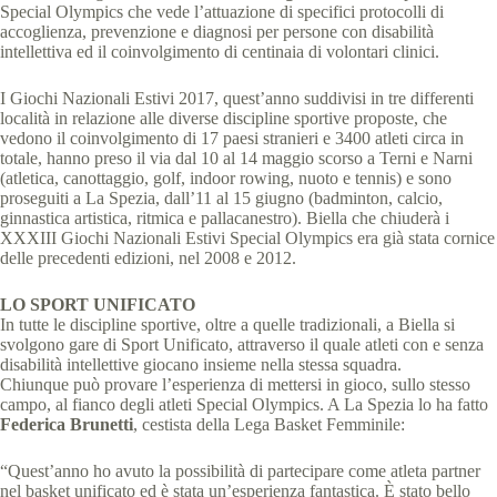
Special Olympics che vede l’attuazione di specifici protocolli di
accoglienza, prevenzione e diagnosi per persone con disabilità
intellettiva ed il coinvolgimento di centinaia di volontari clinici.
I Giochi Nazionali Estivi 2017, quest’anno suddivisi in tre differenti
località in relazione alle diverse discipline sportive proposte, che
vedono il coinvolgimento di 17 paesi stranieri e 3400 atleti circa in
totale, hanno preso il via dal 10 al 14 maggio scorso a Terni e Narni
(atletica, canottaggio, golf, indoor rowing, nuoto e tennis) e sono
proseguiti a La Spezia, dall’11 al 15 giugno (badminton, calcio,
ginnastica artistica, ritmica e pallacanestro). Biella che chiuderà i
XXXIII Giochi Nazionali Estivi Special Olympics era già stata cornice
delle precedenti edizioni, nel 2008 e 2012.
LO SPORT UNIFICATO
In tutte le discipline sportive, oltre a quelle tradizionali, a Biella si
svolgono gare di Sport Unificato, attraverso il quale atleti con e senza
disabilità intellettive giocano insieme nella stessa squadra.
Chiunque può provare l’esperienza di mettersi in gioco, sullo stesso
campo, al fianco degli atleti Special Olympics. A La Spezia lo ha fatto
Federica Brunetti
, cestista della Lega Basket Femminile:
“Quest’anno ho avuto la possibilità di partecipare come atleta partner
nel basket unificato ed è stata un’esperienza fantastica. È stato bello