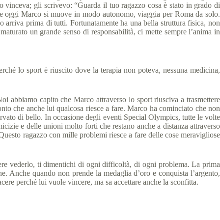
o vinceva; gli scrivevo: “Guarda il tuo ragazzo cosa è stato in grado di
io, se oggi Marco si muove in modo autonomo, viaggia per Roma da solo.
arriva prima di tutti. Fortunatamente ha una bella struttura fisica, non
Ha maturato un grande senso di responsabilità, ci mette sempre l’anima in
rché lo sport è riuscito dove la terapia non poteva, nessuna medicina,
Noi abbiamo capito che Marco attraverso lo sport riusciva a trasmettere
 conto che anche lui qualcosa riesce a fare. Marco ha cominciato che non
vato di bello. In occasione degli eventi Special Olympics, tutte le volte
amicizie e delle unioni molto forti che restano anche a distanza attraverso
“Questo ragazzo con mille problemi riesce a fare delle cose meravigliose
acere vederlo, ti dimentichi di ogni difficoltà, di ogni problema. La prima
mine. Anche quando non prende la medaglia d’oro e conquista l’argento,
ere perché lui vuole vincere, ma sa accettare anche la sconfitta.