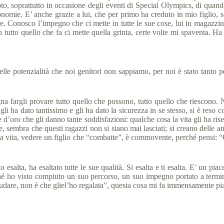
oto, soprattutto in occasione degli eventi di Special Olympics, di quand
utonomie. E’ anche grazie a lui, che per primo ha creduto in mio figl
 Conosco l’impegno che ci mette in tutte le sue cose, lui in magazzino 
In tutto quello che fa ci mette quella grinta, certe volte mi spaventa. 
e potenzialità che noi genitori non sappiamo, per noi è stato tanto pe
na fargli provare tutto quello che possono, tutto quello che riescono. 
i ha dato tantissimo e gli ha dato la sicurezza in se stesso, si è reso
’oro che gli danno tante soddisfazioni: qualche cosa la vita gli ha riser
mpre, sembra che questi ragazzi non si siano mai lasciati; si creano delle 
lla vita, vedere un figlio che “combatte”, è commovente, perché pensi: 
 esalta, ha esaltato tutte le sue qualità. Si esalta e ti esalta. E’ un pi
perché ho visto compiuto un suo percorso, un suo impegno portato a ter
dare, non è che gliel’ho regalata”, questa cosa mi fa immensamente piac