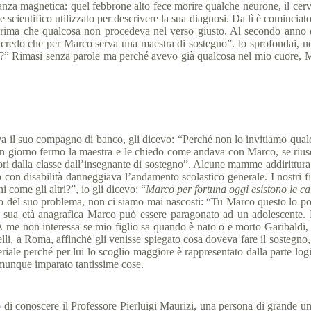
anza magnetica: quel febbrone alto fece morire qualche neurone, il cerv
cientifico utilizzato per descrivere la sua diagnosi. Da lì è cominciato un
rima che qualcosa non procedeva nel verso giusto. Al secondo anno di 
io credo che per Marco serva una maestra di sostegno”. Io sprofondai,
o?” Rimasi senza parole ma perché avevo già qualcosa nel mio cuore, M
l suo compagno di banco, gli dicevo: “Perché non lo invitiamo qualche v
 giorno fermo la maestra e le chiedo come andava con Marco, se riusciv
 dalla classe dall’insegnante di sostegno”. Alcune mamme addirittura e
con disabilità danneggiava l’andamento scolastico generale. I nostri fi
come gli altri?”, io gli dicevo: “
Marco per fortuna oggi esistono le cal
del suo problema, non ci siamo mai nascosti: “Tu Marco questo lo potra
la sua età anagrafica Marco può essere paragonato ad un adolescente. 
“A me non interessa se mio figlio sa quando è nato o e morto Garibaldi
belli, a Roma, affinché gli venisse spiegato cosa doveva fare il sostegn
materiale perché per lui lo scoglio maggiore è rappresentato dalla parte 
omunque imparato tantissime cose.
 conoscere il Professore Pierluigi Maurizi, una persona di grande umani