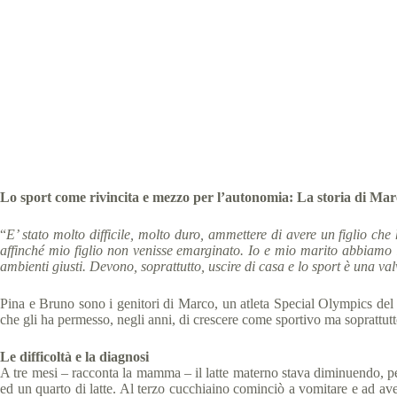
Spec
Lo sport come rivincita e mezzo per l’autonomia:
La storia di Mar
“
E’ stato molto difficile, molto duro, ammettere di avere un figlio che 
affinché mio figlio non venisse emarginato. Io e mio marito abbiamo 
ambienti giusti. Devono, soprattutto, uscire di casa e lo sport è una va
Pina e Bruno sono i genitori di Marco, un atleta Special Olympics del T
che gli ha permesso, negli anni, di crescere come sportivo ma soprattu
Le difficoltà e la diagnosi
A tre mesi – racconta la mamma – il latte materno stava diminuendo, per
ed un quarto di latte. Al terzo cucchiaino cominciò a vomitare e ad avere 