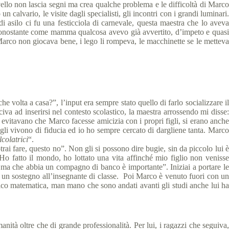
ello non lascia segni ma crea qualche problema e le difficoltà di Marco
 calvario, le visite dagli specialisti, gli incontri con i grandi luminari.
asilo ci fu una festicciola di carnevale, questa maestra che lo aveva
 nonostante come mamma qualcosa avevo già avvertito, d’impeto e quasi
arco non giocava bene, i lego li rompeva, le macchinette se le metteva
olta a casa?”, l’input era sempre stato quello di farlo socializzare il
a ad inserirsi nel contesto scolastico, la maestra arrossendo mi disse:
vitavano che Marco facesse amicizia con i propri figli, si erano anche
gli vivono di fiducia ed io ho sempre cercato di dargliene tanta. Marco
colatrici
“.
i fare, questo no”. Non gli si possono dire bugie, sin da piccolo lui è
Ho fatto il mondo, ho lottato una vita affinché mio figlio non venisse
, ma che abbia un compagno di banco è importante”. Iniziai a portare le
o, un sostegno all’insegnante di classe. Poi Marco è venuto fuori con un
logico matematica, man mano che sono andati avanti gli studi anche lui ha
tà oltre che di grande professionalità. Per lui, i ragazzi che seguiva,