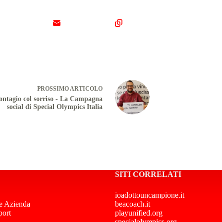
PROSSIMO
ARTICOLO
contagio col sorriso - La Campagna
social di Special Olympics Italia
SITI CORRELATI
ioadottouncampione.it
e Azienda
beacoach.it
port
playunified.org
specialolympics.org