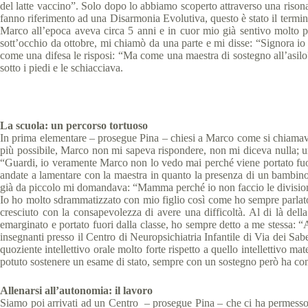
del latte vaccino”. Solo dopo lo abbiamo scoperto attraverso una rison
fanno riferimento ad una Disarmonia Evolutiva, questo è stato il termine s
Marco all’epoca aveva circa 5 anni e in cuor mio già sentivo molto p
sott’occhio da ottobre, mi chiamò da una parte e mi disse: “Signora 
come una difesa le risposi: “Ma come una maestra di sostegno all’asil
sotto i piedi e le schiacciava.
La scuola: un percorso tortuoso
In prima elementare – prosegue Pina – chiesi a Marco come si chiamava i
più possibile, Marco non mi sapeva rispondere, non mi diceva nulla; un
“Guardi, io veramente Marco non lo vedo mai perché viene portato fuori
andate a lamentare con la maestra in quanto la presenza di un bambino 
già da piccolo mi domandava: “Mamma perché io non faccio le divisioni 
Io ho molto sdrammatizzato con mio figlio così come ho sempre parlato 
cresciuto con la consapevolezza di avere una difficoltà. Al di là del
emarginato e portato fuori dalla classe, ho sempre detto a me stessa: 
insegnanti presso il Centro di Neuropsichiatria Infantile di Via dei Sa
quoziente intellettivo orale molto forte rispetto a quello intellettivo 
potuto sostenere un esame di stato, sempre con un sostegno però ha c
Allenarsi all’autonomia: il lavoro
Siamo poi arrivati ad un Centro – prosegue Pina – che ci ha permesso di