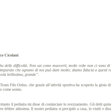
La rivincita di Marco con lo sport
ial Olympics Italia
4 Marzo 2020
News
8 min
co Cicolani
ha delle difficoltà. Non sai come muoverti, molte volte non ci sono di a
imparato che ognuno di noi può dare molto; diamo fiducia a questi rag
lvola bellissima, grande”
.
eam Filo Onlus, che grazie all’attività sportiva ha scoperto la gioia di
tto come uomo.
tanto il pediatra mi disse di cominciare lo svezzamento. Gli detti quind
febbre altissima. Il nostro pediatra si precipitò a casa, lo visitò e diss