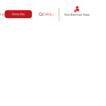
i più
Cerca...
Dona Ora
Area Riservata Team