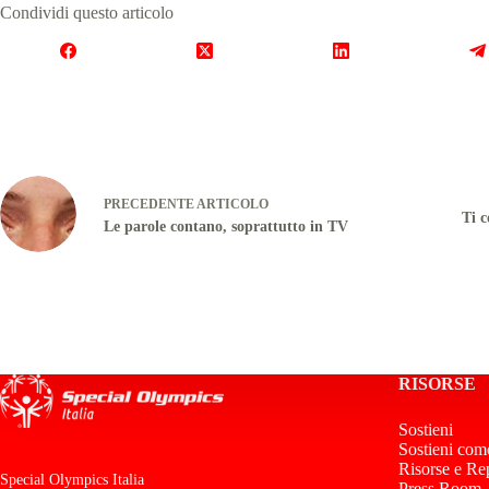
Condividi questo articolo
PRECEDENTE
ARTICOLO
Ti 
Le parole contano, soprattutto in TV
RISORSE
Sostieni
Sostieni com
Risorse e Re
Special Olympics Italia
Press Room