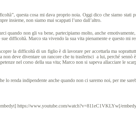
icoltà”, questa cosa mi dava proprio noia. Oggi dico che siamo stati pro
mpre insieme, non siamo mai scappati l’uno dall’altro.
arci quando non gli va bene, partecipiamo molto, anche emotivamente, 
e sue difficoltà. Marco sta vivendo la sua vita pienamente e questo mi re
pre la difficoltà di un figlio è di lavorare per accettarla ma soprattut
a non deve diventare un rancore che tu trasferisci a lui, perché sennò è l
mpetenze nel corso della sua vita; Marco non si sapeva allacciare le sca
 che lo renda indipendente anche quando non ci saremo noi, per me sareb
embedyt] https://www.youtube.com/watch?v=811eC1VKLYw[/embedy