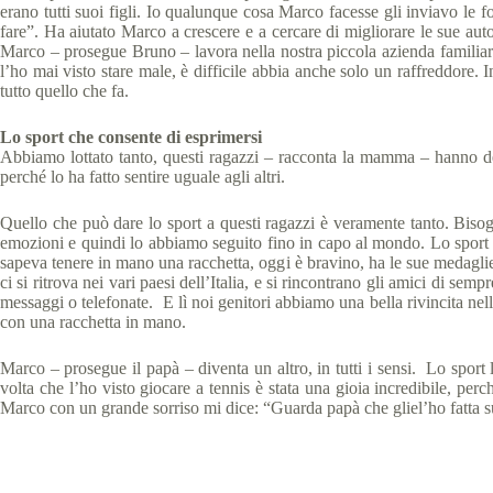
erano tutti suoi figli. Io qualunque cosa Marco facesse gli inviavo le f
fare”. Ha aiutato Marco a crescere e a cercare di migliorare le sue a
Marco – prosegue Bruno – lavora nella nostra piccola azienda familiare.
l’ho mai visto stare male, è difficile abbia anche solo un raffreddore. 
tutto quello che fa.
Lo sport che consente di esprimersi
Abbiamo lottato tanto, questi ragazzi – racconta la mamma – hanno dell
perché lo ha fatto sentire uguale agli altri.
Quello che può dare lo sport a questi ragazzi è veramente tanto. Bisog
emozioni e quindi lo abbiamo seguito fino in capo al mondo. Lo sport gl
sapeva tenere in mano una racchetta, oggi è bravino, ha le sue medaglie d
ci si ritrova nei vari paesi dell’Italia, e si rincontrano gli amici di se
messaggi o telefonate. E lì noi genitori abbiamo una bella rivincita ne
con una racchetta in mano.
Marco – prosegue il papà – diventa un altro, in tutti i sensi. Lo sport lo
volta che l’ho visto giocare a tennis è stata una gioia incredibile, 
Marco con un grande sorriso mi dice: “Guarda papà che gliel’ho fatta su