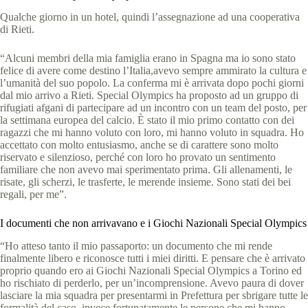
Qualche giorno in un hotel, quindi l’assegnazione ad una cooperativa
di Rieti.
“Alcuni membri della mia famiglia erano in Spagna ma io sono stato
felice di avere come destino l’Italia,avevo sempre ammirato la cultura e
l’umanità del suo popolo. La conferma mi è arrivata dopo pochi giorni
dal mio arrivo a Rieti. Special Olympics ha proposto ad un gruppo di
rifugiati afgani di partecipare ad un incontro con un team del posto, per
la settimana europea del calcio. È stato il mio primo contatto con dei
ragazzi che mi hanno voluto con loro, mi hanno voluto in squadra. Ho
accettato con molto entusiasmo, anche se di carattere sono molto
riservato e silenzioso, perché con loro ho provato un sentimento
familiare che non avevo mai sperimentato prima. Gli allenamenti, le
risate, gli scherzi, le trasferte, le merende insieme. Sono stati dei bei
regali, per me”.
I documenti che non arrivavano e i Giochi Nazionali Special Olympics
“Ho atteso tanto il mio passaporto: un documento che mi rende
finalmente libero e riconosce tutti i miei diritti. E pensare che è arrivato
proprio quando ero ai Giochi Nazionali Special Olympics a Torino ed
ho rischiato di perderlo, per un’incomprensione. Avevo paura di dover
lasciare la mia squadra per presentarmi in Prefettura per sbrigare tutte le
formalità del caso, invece fortunatamente le persone che mi hanno