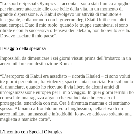
“Lo sport e Special Olympics – racconta – sono stati l’unico appiglio
per rimanere attaccato alle cose belle della vita, in un momento di
grande disperazione. A Kabul svolgevo un’attività di traduttore e
insegnante, collaborando con il governo degli Stati Uniti e con altri
stati europei. Dato il mio ruolo, quando le truppe statunitensi si sono
ritirate e con la successiva offensiva dei talebani, non ho avuto scelta.
Dovevo lasciare il mio paese”.
Il viaggio della speranza
Impossibili da dimenticare i sei giorni vissuti prima dell’imbarco in un
aereo militare con destinazione Roma:
“L’aeroporto di Kabul era assediato – ricorda Khaled – ci sono voluti
tre giorni per entrare, tra violenze, spari e tanta sporcizia. Ero sul punto
di rinunciare, quando ho ricevuto il via libera da alcuni amici di
un’organizzazione europea per il mio viaggio. In quei giorni terribili ho
conosciuto una ragazza afgana che era incinta e ho cercato di
proteggerla, tenendola con me. Ora è diventata mamma e ci sentiamo
spesso. Abbiamo affrontato un volo lunghissimo, nella stiva di un
aereo militare, ammassati e infreddoliti. Io avevo addosso soltanto una
maglietta a maniche corte”.
L’incontro con Special Olympics