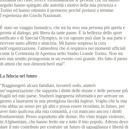
seguito hanno spiegato alle autorità i motivi della mia presenza a
Torino ed hanno ottenuto il permesso perché portassi a termine
l’esperienza dei Giochi Nazionali.
È stato un viaggio fantastico, che mi ha reso una persona più aperta e
pronta al dialogo, più libera da tante paure. È la bellezza dello sport
unificato e di Special Olympics, in cui ognuno può dare la sua parte e
ricevere tanto affetto e amicizia. Mi hanno sorpreso la cura
nell’organizzazione, l’atmosfera che si respirava nei momenti ufficiali
come la Cerimonia di Apertura nello Stadio Grande Torino. Non mi
ero mai sentito protagonista in un evento così grande. Ho fatto il pieno
di attimi che non dimenticherò mai”.
La fiducia nel futuro
“Raggiungerò alcuni familiari, lavorerò sodo, aiuterò
un’organizzazione che supporta i diritti delle donne e delle persone più
fragili nel mio paese. Studierò ingegneria informatica per arrivare un
giorno a laurearmi in una prestigiosa facoltà inglese. Voglio che la mia
vita abbia un senso per gli altri e possa essere ricordata, in futuro, per
aver dato qualcosa alla mia comunità, a cui mancano ancora i diritti
fondamentali. Penso soprattutto alle donne. Ho visto troppe violenze,
in Afghanistan, che hanno ferito me e tutto il mio popolo. Adesso devo
dare il mio contributo per costruire un futuro di uguaglianza e libertà di