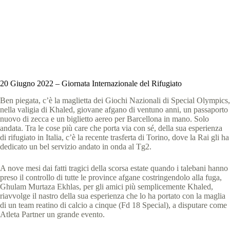
News
,
Storie
,
storie e testimonianze
,
Storie Partner
,
Testimonianze dei Partner
4 min
20 Giugno 2022 – Giornata Internazionale del Rifugiato
Ben piegata, c’è la maglietta dei Giochi Nazionali di Special Olympics,
nella valigia di Khaled, giovane afgano di ventuno anni, un passaporto
nuovo di zecca e un biglietto aereo per Barcellona in mano. Solo
andata. Tra le cose più care che porta via con sé, della sua esperienza
di rifugiato in Italia, c’è la recente trasferta di Torino, dove la Rai gli ha
dedicato un bel servizio andato in onda al Tg2.
A nove mesi dai fatti tragici della scorsa estate quando i talebani hanno
preso il controllo di tutte le province afgane costringendolo alla fuga,
Ghulam Murtaza Ekhlas, per gli amici più semplicemente Khaled,
riavvolge il nastro della sua esperienza che lo ha portato con la maglia
di un team reatino di calcio a cinque (Fd 18 Special), a disputare come
Atleta Partner un grande evento.