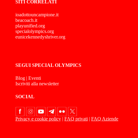
SITI CORRELATI
ioadottouncampione.it
beacoach.it
playunified.org
specialolympics.org
eunicekennedyshriver.org
SEGUI SPECIAL OLYMPICS
Blog
|
Eventi
Iscriviti alla newsletter
SOCIAL
Privacy e cookie policy
|
FAQ privati
|
FAQ Aziende