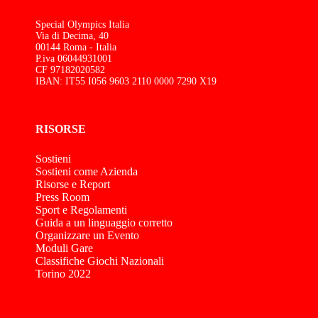
Special Olympics Italia
Via di Decima, 40
00144 Roma - Italia
P.iva 06044931001
CF 97182020582
IBAN: IT55 I056 9603 2110 0000 7290 X19
RISORSE
Sostieni
Sostieni come Azienda
Risorse e Report
Press Room
Sport e Regolamenti
Guida a un linguaggio corretto
Organizzare un Evento
Moduli Gare
Classifiche Giochi Nazionali
Torino 2022