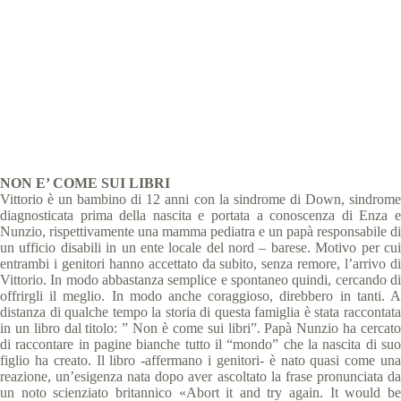
Giochi Nazionali Estivi, Terni e Narni 2017
,
Storie
5 min
NON E’ COME SUI LIBRI
Vittorio è un bambino di 12 anni con la sindrome di Down, sindrome
diagnosticata prima della nascita e portata a conoscenza di Enza e
Nunzio, rispettivamente una mamma pediatra e un papà responsabile di
un ufficio disabili in un ente locale del nord – barese. Motivo per cui
entrambi i genitori hanno accettato da subito, senza remore, l’arrivo di
Vittorio. In modo abbastanza semplice e spontaneo quindi, cercando di
offrirgli il meglio. In modo anche coraggioso, direbbero in tanti. A
distanza di qualche tempo la storia di questa famiglia è stata raccontata
in un libro dal titolo: ” Non è come sui libri”. Papà Nunzio ha cercato
di raccontare in pagine bianche tutto il “mondo” che la nascita di suo
figlio ha creato. Il libro -affermano i genitori- è nato quasi come una
reazione, un’esigenza nata dopo aver ascoltato la frase pronunciata da
un noto scienziato britannico «Abort it and try again. It would be