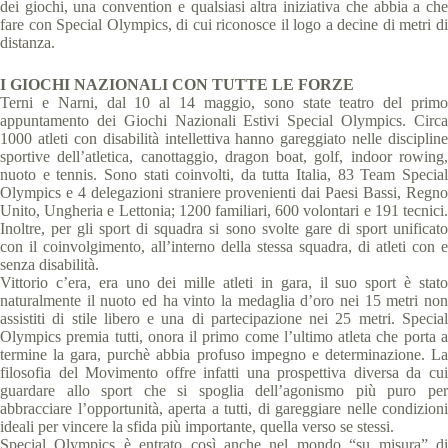
dei giochi, una convention e qualsiasi altra iniziativa che abbia a che
fare con Special Olympics, di cui riconosce il logo a decine di metri di
distanza.
I GIOCHI NAZIONALI CON TUTTE LE FORZE
Terni e Narni, dal 10 al 14 maggio, sono state teatro del primo
appuntamento dei Giochi Nazionali Estivi Special Olympics. Circa
1000 atleti con disabilità intellettiva hanno gareggiato nelle discipline
sportive dell’atletica, canottaggio, dragon boat, golf, indoor rowing,
nuoto e tennis. Sono stati coinvolti, da tutta Italia, 83 Team Special
Olympics e 4 delegazioni straniere provenienti dai Paesi Bassi, Regno
Unito, Ungheria e Lettonia; 1200 familiari, 600 volontari e 191 tecnici.
Inoltre, per gli sport di squadra si sono svolte gare di sport unificato
con il coinvolgimento, all’interno della stessa squadra, di atleti con e
senza disabilità.
Vittorio c’era, era uno dei mille atleti in gara, il suo sport è stato
naturalmente il nuoto ed ha vinto la medaglia d’oro nei 15 metri non
assistiti di stile libero e una di partecipazione nei 25 metri. Special
Olympics premia tutti, onora il primo come l’ultimo atleta che porta a
termine la gara, purchè abbia profuso impegno e determinazione. La
filosofia del Movimento offre infatti una prospettiva diversa da cui
guardare allo sport che si spoglia dell’agonismo più puro per
abbracciare l’opportunità, aperta a tutti, di gareggiare nelle condizioni
ideali per vincere la sfida più importante, quella verso se stessi.
Special Olympics è entrato così anche nel mondo “su misura” di