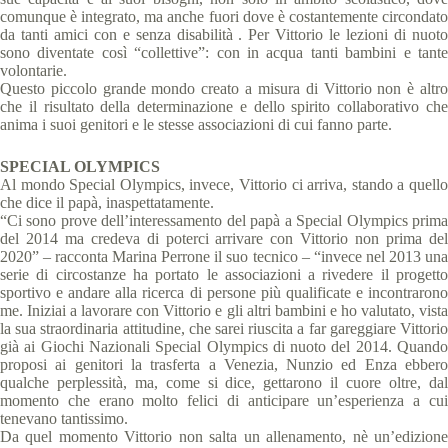
comunque è integrato, ma anche fuori dove è costantemente circondato
da tanti amici con e senza disabilità . Per Vittorio le lezioni di nuoto
sono diventate così “collettive”: con in acqua tanti bambini e tante
volontarie.
Questo piccolo grande mondo creato a misura di Vittorio non è altro
che il risultato della determinazione e dello spirito collaborativo che
anima i suoi genitori e le stesse associazioni di cui fanno parte.
SPECIAL OLYMPICS
Al mondo Special Olympics, invece, Vittorio ci arriva, stando a quello
che dice il papà, inaspettatamente.
“Ci sono prove dell’interessamento del papà a Special Olympics prima
del 2014 ma credeva di poterci arrivare con Vittorio non prima del
2020” – racconta Marina Perrone il suo tecnico – “invece nel 2013 una
serie di circostanze ha portato le associazioni a rivedere il progetto
sportivo e andare alla ricerca di persone più qualificate e incontrarono
me. Iniziai a lavorare con Vittorio e gli altri bambini e ho valutato, vista
la sua straordinaria attitudine, che sarei riuscita a far gareggiare Vittorio
già ai Giochi Nazionali Special Olympics di nuoto del 2014. Quando
proposi ai genitori la trasferta a Venezia, Nunzio ed Enza ebbero
qualche perplessità, ma, come si dice, gettarono il cuore oltre, dal
momento che erano molto felici di anticipare un’esperienza a cui
tenevano tantissimo.
Da quel momento Vittorio non salta un allenamento, nè un’edizione