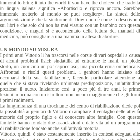
immoral to bring it into the world if you have the choice». che tradotta
in lingua italiana significa «Abortiscilo e riprova ancora. Sarebbe
immorale metterlo al mondo se puoi scegliere». La sintesi delle
argomentazioni è che la sindrome di Down non è come la descrivono
sui libri e che solo chi non ha mai vissuto con un bambino con questa
condizione, e magari si è accontentato della lettura dei manuali di
medicina, può consigliare a una mamma in attesa di abortire.
UN MONDO SU MISURA
I primi anni Vittorio li ha trascorsi nelle corsie di vari ospedali a causa
di alcuni problemi fisici: sindattilia ad entrambe le mani, un piede
storto, un cuoricino un po’ capriccioso, una piccola ernia ombellicale.
Affrontati e risolti questi problemi, i genitori hanno iniziato ad
occuparsi della sua riabilitazione, facendo particolare attenzione a
quella che si stava rivelando un’innata predisposizione, un’attitudine
preziosa: il nuoto. Iniziarono così, a poco più di tre anni, le prime
lezioni in acqua con un istruttore non ancora maggiorenne che gli fornì
i primi rudimenti.
La lungimiranza di una tirocinante del centro di riabilitazione diede poi
la possibilità ai genitori di Vittorio di ampliare il ventaglio delle attività
motorie del proprio figlio e di conoscere altre famiglie. Con queste
famiglie hanno fondato due associazioni e dato vita ad un programma
di riabilitazione fondato anche sull’attività motoria.
Vittorio, quindi, è stato costantemente inserito in contesti adeguati alle
sue capacità e ai suoi bisogni, non solo in ambito scolastico, dove