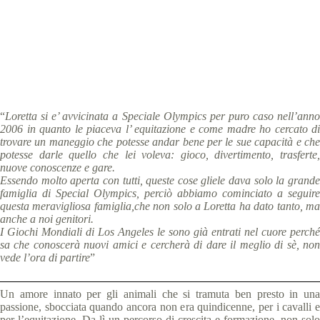
Special Olympics Italia
15 Maggio 2015
News
,
Storie
2 min
“
Loretta si e’ avvicinata a Speciale Olympics per puro caso nell’anno
2006 in quanto le piaceva l’ equitazione e come madre ho cercato di
trovare un maneggio che potesse andar bene per le sue capacità e che
potesse darle quello che lei voleva: gioco, divertimento, trasferte,
nuove conoscenze e gare.
Essendo molto aperta con tutti, queste cose gliele dava solo la grande
famiglia di Special Olympics, perciò abbiamo cominciato a seguire
questa meravigliosa famiglia,che non solo a Loretta ha dato tanto, ma
anche a noi genitori.
I Giochi Mondiali di Los Angeles le sono già entrati nel cuore perché
sa che conoscerà nuovi amici e cercherà di dare il meglio di sè, non
vede l’ora di partire
”
Un amore innato per gli animali che si tramuta ben presto in una
passione, sbocciata quando ancora non era quindicenne, per i cavalli e
per l’equitazione. Da lì un percorso di crescita e formazione, non solo