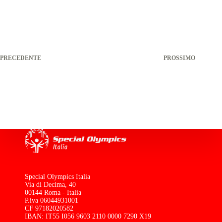
PRECEDENTE
PROSSIMO
Special Olympics Italia
Via di Decima, 40
00144 Roma - Italia
P.iva 06044931001
CF 97182020582
IBAN: IT55 I056 9603 2110 0000 7290 X19