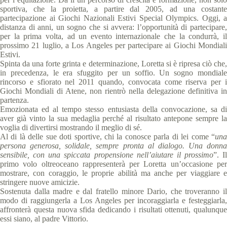
sportiva, che la proietta, a partire dal 2005, ad una costante
partecipazione ai Giochi Nazionali Estivi Special Olympics. Oggi, a
distanza di anni, un sogno che si avvera: l’opportunità di partecipare,
per la prima volta, ad un evento internazionale che la condurrà, il
prossimo 21 luglio, a Los Angeles per partecipare ai Giochi Mondiali
Estivi.
Spinta da una forte grinta e determinazione, Loretta si è ripresa ciò che,
in precedenza, le era sfuggito per un soffio. Un sogno mondiale
rincorso e sfiorato nel 2011 quando, convocata come riserva per i
Giochi Mondiali di Atene, non rientrò nella delegazione definitiva in
partenza.
Emozionata ed al tempo stesso entusiasta della convocazione, sa di
aver già vinto la sua medaglia perché al risultato antepone sempre la
voglia di divertirsi mostrando il meglio di sé.
Al di là delle sue doti sportive, chi la conosce parla di lei come “
una
persona generosa, solidale, sempre pronta al dialogo. Una donna
sensibile, con una spiccata propensione nell’aiutare il prossimo
”. Il
primo volo oltreoceano rappresenterà per Loretta un’occasione per
mostrare, con coraggio, le proprie abilità ma anche per viaggiare e
stringere nuove amicizie.
Sostenuta dalla madre e dal fratello minore Dario, che troveranno il
modo di raggiungerla a Los Angeles per incoraggiarla e festeggiarla,
affronterà questa nuova sfida dedicando i risultati ottenuti, qualunque
essi siano, al padre Vittorio.