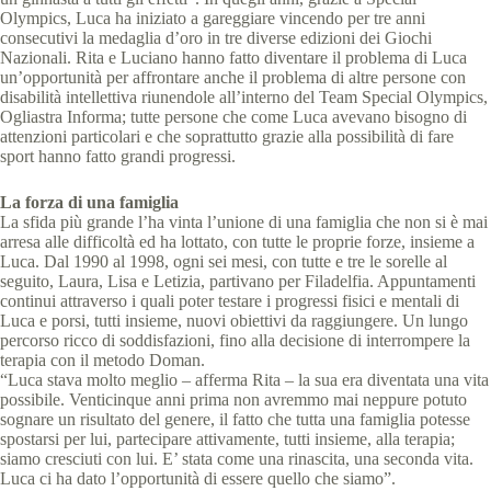
Olympics, Luca ha iniziato a gareggiare vincendo per tre anni
consecutivi la medaglia d’oro in tre diverse edizioni dei Giochi
Nazionali. Rita e Luciano hanno fatto diventare il problema di Luca
un’opportunità per affrontare anche il problema di altre persone con
disabilità intellettiva riunendole all’interno del Team Special Olympics,
Ogliastra Informa; tutte persone che come Luca avevano bisogno di
attenzioni particolari e che soprattutto grazie alla possibilità di fare
sport hanno fatto grandi progressi.
La forza di una famiglia
La sfida più grande l’ha vinta l’unione di una famiglia che non si è mai
arresa alle difficoltà ed ha lottato, con tutte le proprie forze, insieme a
Luca. Dal 1990 al 1998, ogni sei mesi, con tutte e tre le sorelle al
seguito, Laura, Lisa e Letizia, partivano per Filadelfia. Appuntamenti
continui attraverso i quali poter testare i progressi fisici e mentali di
Luca e porsi, tutti insieme, nuovi obiettivi da raggiungere. Un lungo
percorso ricco di soddisfazioni, fino alla decisione di interrompere la
terapia con il metodo Doman.
“Luca stava molto meglio – afferma Rita – la sua era diventata una vita
possibile. Venticinque anni prima non avremmo mai neppure potuto
sognare un risultato del genere, il fatto che tutta una famiglia potesse
spostarsi per lui, partecipare attivamente, tutti insieme, alla terapia;
siamo cresciuti con lui. E’ stata come una rinascita, una seconda vita.
Luca ci ha dato l’opportunità di essere quello che siamo”.