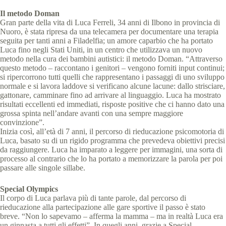
Il metodo Doman
Gran parte della vita di Luca Ferreli, 34 anni di Ilbono in provincia di
Nuoro, è stata ripresa da una telecamera per documentare una terapia
seguita per tanti anni a Filadelfia; un amore caparbio che ha portato
Luca fino negli Stati Uniti, in un centro che utilizzava un nuovo
metodo nella cura dei bambini autistici: il metodo Doman. “Attraverso
questo metodo – raccontano i genitori – vengono forniti input continui;
si ripercorrono tutti quelli che rappresentano i passaggi di uno sviluppo
normale e si lavora laddove si verificano alcune lacune: dallo strisciare,
gattonare, camminare fino ad arrivare al linguaggio. Luca ha mostrato
risultati eccellenti ed immediati, risposte positive che ci hanno dato una
grossa spinta nell’andare avanti con una sempre maggiore
convinzione”.
Inizia così, all’età di 7 anni, il percorso di rieducazione psicomotoria di
Luca, basato su di un rigido programma che prevedeva obiettivi precisi
da raggiungere. Luca ha imparato a leggere per immagini, una sorta di
processo al contrario che lo ha portato a memorizzare la parola per poi
passare alle singole sillabe.
Special Olympics
Il corpo di Luca parlava più di tante parole, dal percorso di
rieducazione alla partecipazione alle gare sportive il passo è stato
breve. “Non lo sapevamo – afferma la mamma – ma in realtà Luca era
un ginnasta a tutti gli effetti”. In quegli anni, grazie a Special