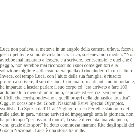
Giochi Nazionali Estivi 2017
,
Giochi Nazionali
Estivi, La Spezia 2017
,
News Liguria
,
Storie
4 min
Luca non parlava, si metteva in un angolo della camera, urlava, faceva
gesti ripetitivi e si mordeva la bocca. Luca, sostenevano i medici, “Non
avrebbe mai imparato a leggere e a scrivere, per esempio, e quel che è
peggio, non avrebbe mai riconosciuto i suoi come genitori e la
soluzione migliore – dicevano- era quella di rinchiuderlo in un Istituto.
Invece, col tempo Luca, con l’aiuto della sua famiglia, è riuscito
proprio a scrivere; il suo destino. Con una forma di autismo importante,
ha imparato a lasciar parlare il suo corpo ed “era arrivato a fare 100
addominali in meno di un minuto; capriole ed esercizi sempre più
difficili che corrispondevano a quelli propri della ginnastica artistica”.
Oggi, in occasione dei Giochi Nazionali Estivi Special Olympics,
svoltisi a La Spezia dall’11 al 15 giugno Luca Ferreli è stato uno dei
mille atleti in gara, “siamo arrivati ad impegnargli tutta la giornata, non
ha più tempo “per fissare il muro”; la sua è diventata una vita piena,
vera, grazie allo sport” ha detto commossa mamma Rita dagli spalti dei
Giochi Nazionali. Luca è una storia tra mille.