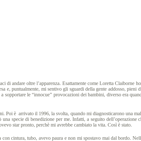
Luciano e la sua storia che va oltre l’apparenza
s Italia
14 Ottobre 2017
Storie
,
Storie Forum 2017
3
aci di andare oltre l’apparenza. Esattamente come Loretta Claiborne ho
a e, puntualmente, mi sentivo gli sguardi della gente addosso, pieni di 
o a sopportare le “innocue” provocazioni dei bambini, diverso era quand
 anni. Poi è arrivato il 1996, la svolta, quando mi diagnosticarono una ma
ò una specie di benedizione per me. Infatti, a seguito dell’operazione ch
vevo star pronto, perchè mi avrebbe cambiato la vita. Così è stato.
 con cintura, tubo, avevo paura e non mi spostavo mai dal bordo. Nell’