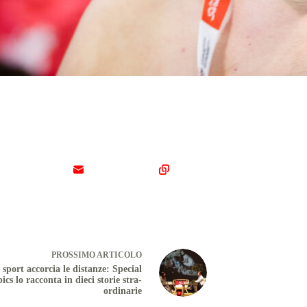
PROSSIMO
ARTICOLO
 sport accorcia le distanze: Special
cs lo racconta in dieci storie stra-
ordinarie