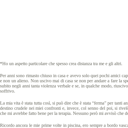
Special Olympic
“
Ho un aspetto particolare che spesso crea distanza tra me e gli altri.
Per anni sono rimasto chiuso in casa e avevo solo quei pochi amici cap
e non un alieno. Non uscivo mai di casa se non per andare a fare la spes
subito negli anni tanta violenza verbale e se, in qualche modo, riusciv
soffrivo.
La mia vita è stata tutta così, si può dire che è stata “ferma” per tanti
destino crudele nei miei confronti e, invece, col senno del poi, si rivel
che mi avrebbe fatto bene per la terapia. Nessuno però mi avvisò che do
Ricordo ancora le mie prime volte in piscina, ero sempre a bordo vasca