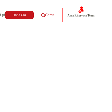
i più
Cerca...
Dona Ora
Area Riservata Team