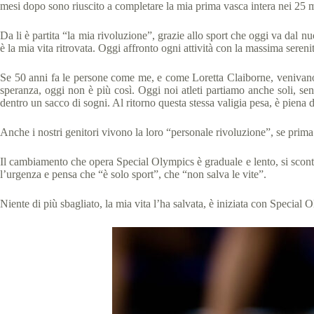
mesi dopo sono riuscito a completare la mia prima vasca intera nei 25 me
Da li è partita “la mia rivoluzione”, grazie allo sport che oggi va dal nuo
è la mia vita ritrovata. Oggi affronto ogni attività con la massima seren
Se 50 anni fa le persone come me, e come Loretta Claiborne, venivano r
speranza, oggi non è più così. Oggi noi atleti partiamo anche soli, sen
dentro un sacco di sogni. Al ritorno questa stessa valigia pesa, è pien
Anche i nostri genitori vivono la loro “personale rivoluzione”, se prima e
Il cambiamento che opera Special Olympics è graduale e lento, si scont
l’urgenza e pensa che “è solo sport”, che “non salva le vite”.
Niente di più sbagliato, la mia vita l’ha salvata, è iniziata con Special 