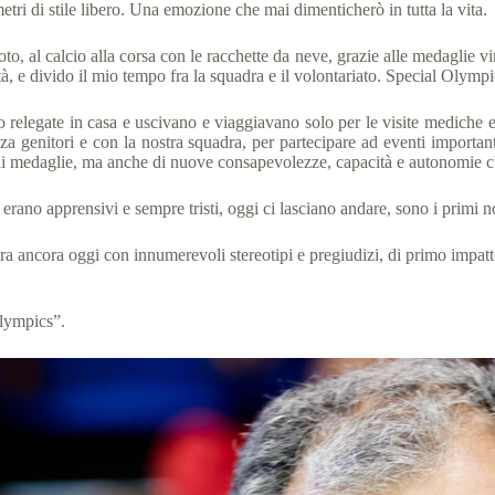
tri di stile libero. Una emozione che mai dimenticherò in tutta la vita.
to, al calcio alla corsa con le racchette da neve, grazie alle medaglie vin
ità, e divido il mio tempo fra la squadra e il volontariato. Special Olymp
elegate in casa e uscivano e viaggiavano solo per le visite mediche e g
za genitori e con la nostra squadra, per partecipare ad eventi important
a di medaglie, ma anche di nuove consapevolezze, capacità e autonomie ch
rano apprensivi e sempre tristi, oggi ci lasciano andare, sono i primi nos
ra ancora oggi con innumerevoli stereotipi e pregiudizi, di primo impat
Olympics”.