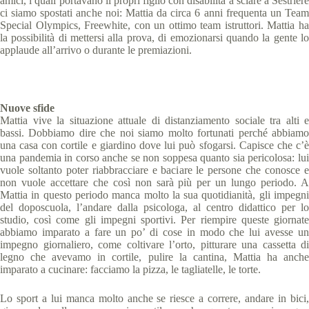
amici, i quali portavano il propri figlio con disabilità a sciare a Sestriere
ci siamo spostati anche noi: Mattia da circa 6 anni frequenta un Team
Special Olympics, Freewhite, con un ottimo team istruttori. Mattia ha
la possibilità di mettersi alla prova, di emozionarsi quando la gente lo
applaude all’arrivo o durante le premiazioni.
Nuove sfide
Mattia vive la situazione attuale di distanziamento sociale tra alti e
bassi. Dobbiamo dire che noi siamo molto fortunati perché abbiamo
una casa con cortile e giardino dove lui può sfogarsi. Capisce che c’è
una pandemia in corso anche se non soppesa quanto sia pericolosa: lui
vuole soltanto poter riabbracciare e baciare le persone che conosce e
non vuole accettare che così non sarà più per un lungo periodo. A
Mattia in questo periodo manca molto la sua quotidianità, gli impegni
del
doposcuola, l’andare dalla psicologa, al centro didattico per lo
studio, così come gli impegni sportivi. Per riempire queste giornate
abbiamo imparato a fare un po’ di cose in modo che lui avesse un
impegno giornaliero, come coltivare l’orto, pitturare una cassetta di
legno che avevamo in cortile, pulire la cantina, Mattia ha anche
imparato a cucinare: facciamo la pizza, le tagliatelle, le torte.
Lo sport a lui manca molto anche se riesce a correre, andare in bici,