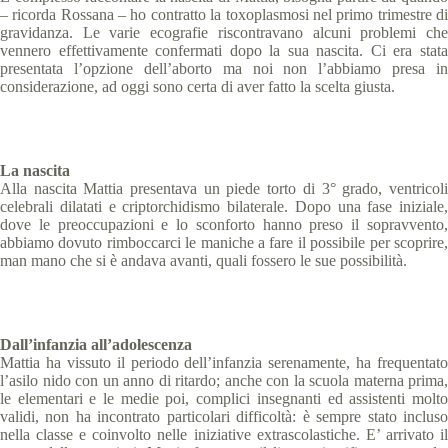
– ricorda Rossana – ho contratto la toxoplasmosi nel primo trimestre di
gravidanza. Le varie ecografie riscontravano alcuni problemi che
vennero effettivamente confermati dopo la sua nascita. Ci era stata
presentata l’opzione dell’aborto ma noi non l’abbiamo presa in
considerazione, ad oggi sono certa di aver fatto la scelta giusta.
La nascita
Alla nascita Mattia presentava un piede torto di 3° grado, ventricoli
celebrali dilatati e
criptorchidismo bilaterale. Dopo una fase iniziale,
dove le preoccupazioni e lo sconforto hanno preso il sopravvento,
abbiamo dovuto rimboccarci le maniche a fare il possibile per scoprire,
man mano che si è andava avanti, quali fossero le sue possibilità.
Dall’infanzia all’adolescenza
Mattia ha vissuto il periodo dell’infanzia serenamente, ha frequentato
l’asilo nido con un anno di ritardo; anche con la scuola materna prima,
le elementari e le medie poi, complici insegnanti ed assistenti molto
validi, non ha incontrato particolari difficoltà: è sempre stato incluso
nella classe e coinvolto nelle iniziative extrascolastiche. E’ arrivato il