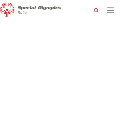
““Mattia mi ha insegnato ad essere felice e ad apprezzare tutte
le piccole cose, come fossero le più grandi conquiste della
vita”