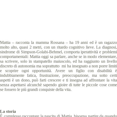
Special Olympics Italia
24 Maggio 2020
News
,
Storie
4 min
Mattia – racconta la mamma Rossana – ha 19 anni ed è un ragazzo
molto alto, quasi 2 metri, con un ritardo cognitivo lieve. La diagnosi,
sindrome di Simpson-Golabi-Behmel, comporta iperattività e problemi
comportamentali: Mattia oggi sa parlare, anche se in modo elementare,
sa scrivere, solo in stampatello maiuscolo, ed ha raggiunto un livello
discreto di autonomia ma soprattutto mi ha insegnato a non porre limiti
e scoprire ogni opportunità. Avere un figlio con disabilità è
indubbiamente fatica, frustrazione, preoccupazione, ma sotto certi
aspetti è un dono, può farti crescere e ti insegna ad affrontare la vita
senza aspettarsi alcunchè sapendo gioire di tutte le piccole cose come
se fossero le più grandi conquiste della vita.
La storia
È complesso raccontare la nascita di Mattia, bisogna partire da quando