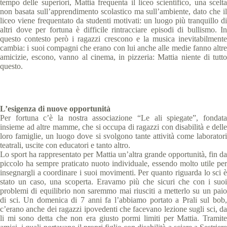
tempo delle superiori, Mattia frequenta il liceo scientifico, una scelta
non basata sull’apprendimento scolastico ma sull’ambiente, dato che il
liceo viene frequentato da studenti motivati: un luogo più tranquillo di
altri dove per fortuna è difficile rintracciare episodi di bullismo. In
questo contesto però i ragazzi crescono e la musica inevitabilmente
cambia: i suoi compagni che erano con lui anche alle medie fanno altre
amicizie, escono, vanno al cinema, in pizzeria: Mattia niente di tutto
questo.
L’esigenza di nuove opportunità
Per fortuna c’è la nostra associazione “Le ali spiegate”, fondata
insieme ad altre mamme, che si occupa di ragazzi con disabilità e delle
loro famiglie, un luogo dove si svolgono tante attività come laboratori
teatrali, uscite con educatori e tanto altro.
Lo sport ha rappresentato per Mattia un’altra grande opportunità, fin da
piccolo ha sempre praticato nuoto individuale, essendo molto utile per
insegnargli a coordinare i suoi movimenti. Per quanto riguarda lo sci è
stato un caso, una scoperta. Eravamo più che sicuri che con i suoi
problemi di equilibrio non saremmo mai riusciti a metterlo su un paio
di sci. Un domenica di 7 anni fa l’abbiamo portato a Prali sul bob,
c’erano anche dei ragazzi ipovedenti che facevano lezione sugli sci, da
li mi sono detta che non era giusto pormi limiti per Mattia. Tramite