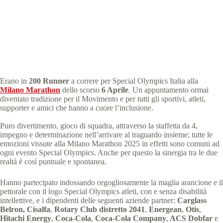
Special Olympics Italia
9 Aprile 2025
News
3 min
Erano in
200 Runner
a correre per Special Olympics Italia alla
Milano Marathon
dello scorso
6 Aprile
. Un appuntamento ormai
diventato tradizione per il Movimento e per tutti gli sportivi, atleti,
supporter e amici che hanno a cuore l’inclusione.
Puro divertimento, gioco di squadra, attraverso la staffetta da 4,
impegno e determinazione nell’arrivare al traguardo insieme; tutte le
emozioni vissute alla Milano Marathon 2025 in effetti sono comuni ad
ogni evento Special Olympics. Anche per questo la sinergia tra le due
realtà è così puntuale e spontanea.
Hanno partecipato indossando orgogliosamente la maglia arancione e il
pettorale con il logo Special Olympics atleti, con e senza disabilità
intellettive, e i dipendenti delle seguenti aziende partner:
Carglass
Belron, Cisalfa
,
Rotary Club distretto 2041
,
Energean
,
Otis
,
Hitachi Energy
,
Coca-Cola
,
Coca-Cola Company
,
ACS Dobfar
e