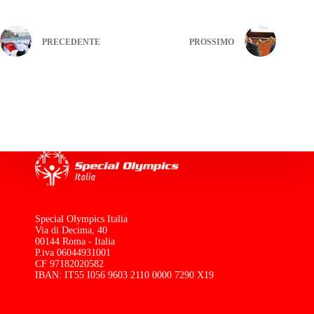
PRECEDENTE
PROSSIMO
Special Olympics Italia
Via di Decima, 40
00144 Roma - Italia
P.iva 06044931001
CF 97182020582
IBAN: IT55 I056 9603 2110 0000 7290 X19