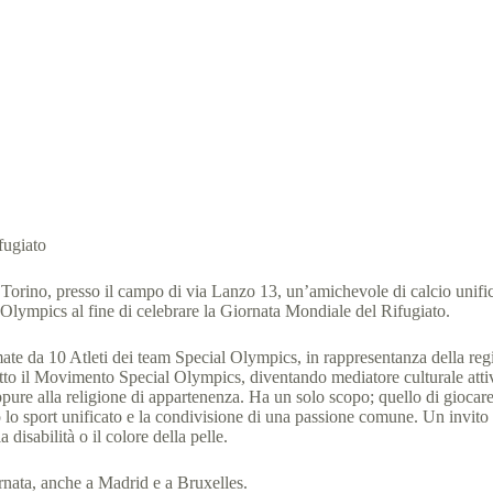
 Politici e Atleti Special Olympics: un goal per l’inclusione
al Olympics Italia
17 Giugno 2021
News
1 min
fugiato
orino, presso il campo di via Lanzo 13, un’amichevole di calcio unifica
ial Olympics al fine di celebrare la Giornata Mondiale del Rifugiato.
te da 10 Atleti dei team Special Olympics, in rappresentanza della region
e tutto il Movimento Special Olympics, diventando mediatore culturale a
oppure alla religione di appartenenza. Ha un solo scopo; quello di giocar
so lo sport unificato e la condivisione di una passione comune. Un invito
disabilità o il colore della pelle.
rnata, anche a Madrid e a Bruxelles.