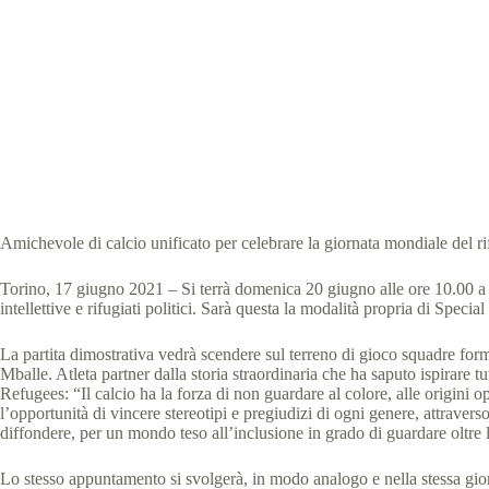
Rifugiati
Speci
Amichevole di calcio unificato per celebrare la giornata mondiale del ri
Torino, 17 giugno 2021 – Si terrà domenica 20 giugno alle ore 10.00 a T
intellettive e rifugiati politici. Sarà questa la modalità propria di Spec
La partita dimostrativa vedrà scendere sul terreno di gioco squadre forma
Mballe. Atleta partner dalla storia straordinaria che ha saputo ispirar
Refugees: “Il calcio ha la forza di non guardare al colore, alle origini 
l’opportunità di vincere stereotipi e pregiudizi di ogni genere, attraver
diffondere, per un mondo teso all’inclusione in grado di guardare oltre la 
Lo stesso appuntamento si svolgerà, in modo analogo e nella stessa gio