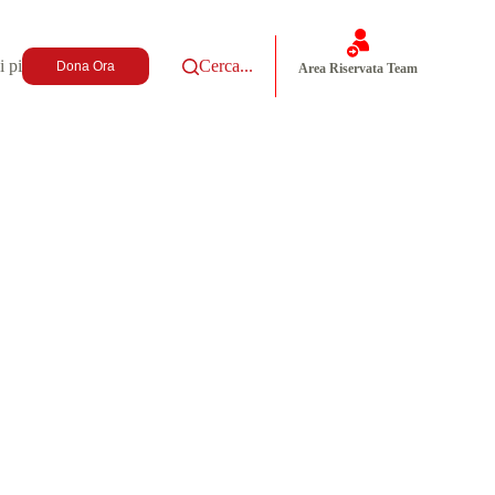
i più
Cerca...
Dona Ora
Area Riservata Team