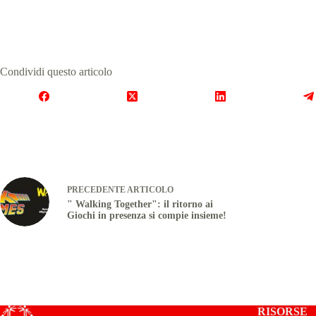
Condividi questo articolo
PRECEDENTE
ARTICOLO
" Walking Together": il ritorno ai
Giochi in presenza si compie insieme!
RISORSE