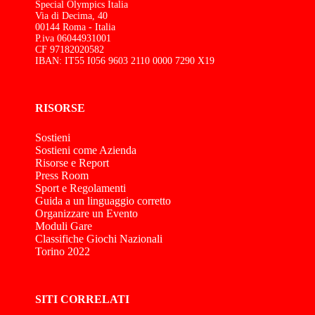
Special Olympics Italia
Via di Decima, 40
00144 Roma - Italia
P.iva 06044931001
CF 97182020582
IBAN: IT55 I056 9603 2110 0000 7290 X19
RISORSE
Sostieni
Sostieni come Azienda
Risorse e Report
Press Room
Sport e Regolamenti
Guida a un linguaggio corretto
Organizzare un Evento
Moduli Gare
Classifiche Giochi Nazionali
Torino 2022
SITI CORRELATI