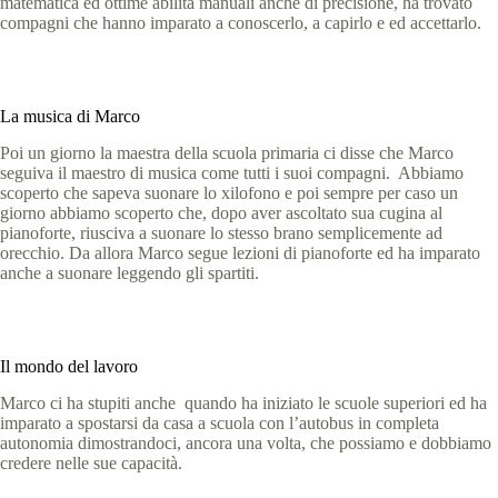
matematica ed ottime abilità manuali anche di precisione, ha trovato
compagni che hanno imparato a conoscerlo, a capirlo e ed accettarlo.
La musica di Marco
Poi un giorno la maestra della scuola primaria ci disse che Marco
seguiva il maestro di musica come tutti i suoi compagni. Abbiamo
scoperto che sapeva suonare lo xilofono e poi sempre per caso un
giorno abbiamo scoperto che, dopo aver ascoltato sua cugina al
pianoforte, riusciva a suonare lo stesso brano semplicemente ad
orecchio. Da allora Marco segue lezioni di pianoforte ed ha imparato
anche a suonare leggendo gli spartiti.
Il mondo del lavoro
Marco ci ha stupiti anche quando ha iniziato le scuole superiori ed ha
imparato a spostarsi da casa a scuola con l’autobus in completa
autonomia dimostrandoci, ancora una volta, che possiamo e dobbiamo
credere nelle sue capacità.