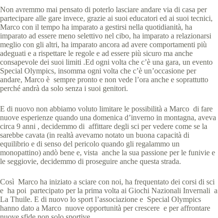
Non avremmo mai pensato di poterlo lasciare andare via di casa per
partecipare alle gare invece, grazie ai suoi educatori ed ai suoi tecnici,
Marco con il tempo ha imparato a gestirsi nella quotidianità, ha
imparato ad essere meno selettivo nel cibo, ha imparato a relazionarsi
meglio con gli altri, ha imparato ancora ad avere comportamenti più
adeguati e a rispettare le regole e ad essere più sicuro ma anche
consapevole dei suoi limiti .Ed ogni volta che c’è una gara, un evento
Special Olympics, insomma ogni volta che c’è un’occasione per
andare, Marco è sempre pronto e non vede l’ora anche e soprattutto
perché andrà da solo senza i suoi genitori.
E di nuovo non abbiamo voluto limitare le possibilità a Marco di fare
nuove esperienze quando una domenica d’inverno in montagna, aveva
circa 9 anni , decidemmo di affittare degli sci per vedere come se la
sarebbe cavata (in realtà avevamo notato un buona capacità di
equilibrio e di senso del pericolo quando gli regalammo un
monopattino) andò bene e, vista anche la sua passione per le funivie e
le seggiovie, decidemmo di proseguire anche questa strada.
Così Marco ha iniziato a sciare con noi, ha frequentato dei corsi di sci
e ha poi partecipato per la prima volta ai Giochi Nazionali Invernali a
La Thuile. E di nuovo lo sport l’associazione e Special Olympics
hanno dato a Marco nuove opportunità per crescere e per affrontare
nuove sfide non solo sportive.