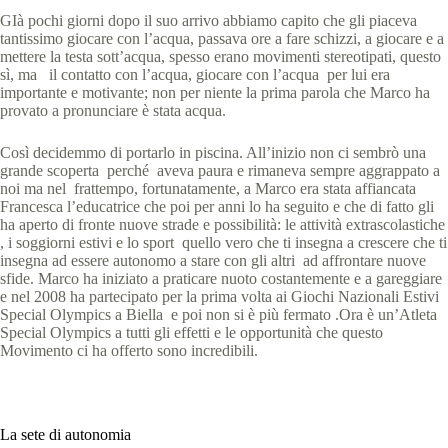
GIà pochi giorni dopo il suo arrivo abbiamo capito che gli piaceva
tantissimo giocare con l’acqua, passava ore a fare schizzi, a giocare e a
mettere la testa sott’acqua, spesso erano movimenti stereotipati, questo
sì, ma il contatto con l’acqua, giocare con l’acqua per lui era
importante e motivante; non per niente la prima parola che Marco ha
provato a pronunciare è stata acqua.
Così decidemmo di portarlo in piscina. All’inizio non ci sembrò una
grande scoperta perché aveva paura e rimaneva sempre aggrappato a
noi ma nel frattempo, fortunatamente, a Marco era stata affiancata
Francesca l’educatrice che poi per anni lo ha seguito e che di fatto gli
ha aperto di fronte nuove strade e possibilità: le attività extrascolastiche
, i soggiorni estivi e lo sport quello vero che ti insegna a crescere che ti
insegna ad essere autonomo a stare con gli altri ad affrontare nuove
sfide. Marco ha iniziato a praticare nuoto costantemente e a gareggiare
e nel 2008 ha partecipato per la prima volta ai Giochi Nazionali Estivi
Special Olympics a Biella e poi non si è più fermato .Ora è un’Atleta
Special Olympics a tutti gli effetti e le opportunità che questo
Movimento ci ha offerto sono incredibili.
La sete di autonomia