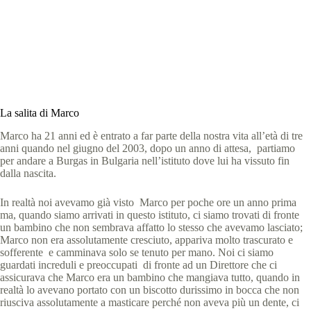
Special Olympics Italia
1 Giugno 2022
Storie
,
storie e testimonianze
8 min
La salita di Marco
Marco ha 21 anni ed è entrato a far parte della nostra vita all’età di tre
anni quando nel giugno del 2003, dopo un anno di attesa, partiamo
per andare a Burgas in Bulgaria nell’istituto dove lui ha vissuto fin
dalla nascita.
In realtà noi avevamo già visto Marco per poche ore un anno prima
ma, quando siamo arrivati in questo istituto, ci siamo trovati di fronte
un bambino che non sembrava affatto lo stesso che avevamo lasciato;
Marco non era assolutamente cresciuto, appariva molto trascurato e
sofferente e camminava solo se tenuto per mano. Noi ci siamo
guardati increduli e preoccupati di fronte ad un Direttore che ci
assicurava che Marco era un bambino che mangiava tutto, quando in
realtà lo avevano portato con un biscotto durissimo in bocca che non
riusciva assolutamente a masticare perché non aveva più un dente, ci