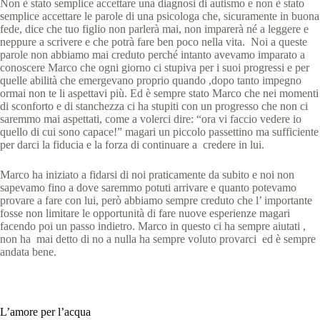
Non è stato semplice accettare una diagnosi di autismo e non è stato
semplice accettare le parole di una psicologa che, sicuramente in buona
fede, dice che tuo figlio non parlerà mai, non imparerà né a leggere e
neppure a scrivere e che potrà fare ben poco nella vita. Noi a queste
parole non abbiamo mai creduto perché intanto avevamo imparato a
conoscere Marco che ogni giorno ci stupiva per i suoi progressi e per
quelle abilità che emergevano proprio quando ,dopo tanto impegno
ormai non te li aspettavi più. Ed è sempre stato Marco che nei momenti
di sconforto e di stanchezza ci ha stupiti con un progresso che non ci
saremmo mai aspettati, come a volerci dire: “ora vi faccio vedere io
quello di cui sono capace!” magari un piccolo passettino ma sufficiente
per darci la fiducia e la forza di continuare a credere in lui.
Marco ha iniziato a fidarsi di noi praticamente da subito e noi non
sapevamo fino a dove saremmo potuti arrivare e quanto potevamo
provare a fare con lui, però abbiamo sempre creduto che l’ importante
fosse non limitare le opportunità di fare nuove esperienze magari
facendo poi un passo indietro. Marco in questo ci ha sempre aiutati ,
non ha mai detto di no a nulla ha sempre voluto provarci ed è sempre
andata bene.
L’amore per l’acqua