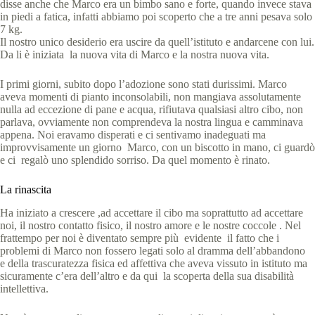
disse anche che Marco era un bimbo sano e forte, quando invece stava
in piedi a fatica, infatti abbiamo poi scoperto che a tre anni pesava solo
7 kg.
Il nostro unico desiderio era uscire da quell’istituto e andarcene con lui.
Da li è iniziata la nuova vita di Marco e la nostra nuova vita.
I primi giorni, subito dopo l’adozione sono stati durissimi. Marco
aveva momenti di pianto inconsolabili, non mangiava assolutamente
nulla ad eccezione di pane e acqua, rifiutava qualsiasi altro cibo, non
parlava, ovviamente non comprendeva la nostra lingua e camminava
appena. Noi eravamo disperati e ci sentivamo inadeguati ma
improvvisamente un giorno Marco, con un biscotto in mano, ci guardò
e ci regalò uno splendido sorriso. Da quel momento è rinato.
La rinascita
Ha iniziato a crescere ,ad accettare il cibo ma soprattutto ad accettare
noi, il nostro contatto fisico, il nostro amore e le nostre coccole . Nel
frattempo per noi è diventato sempre più evidente il fatto che i
problemi di Marco non fossero legati solo al dramma dell’abbandono
e della trascuratezza fisica ed affettiva che aveva vissuto in istituto ma
sicuramente c’era dell’altro e da qui la scoperta della sua disabilità
intellettiva.