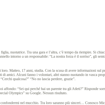
Un infiltrato a Special Olympics …
alia
12 Giugno 2024
News
,
Testimonianze di Volontari
lia, nuotatrice. Tra una gara e l’altra, c’è tempo da riempire. Si chiac
capannello intorno a un responsabile: “La nostra forza è il sorriso”, gli
 loro. Matteo, 17 anni, studia. Con la scusa di avere informazioni sul 
 di amici. Alcuni fanno i volontari, altri stanno nuotando in vasca pro
 “Cerchi qualcosa?” “No no lascia perdere, grazie”.
 affondo: “Sei qui perché hai un parente tra gli Atleti?” Risponde sorr
pecial Olympics” su Google. Nessun risultato.
di confondermi nel mucchio. Tra loro saranno più sinceri… Conosco Mich