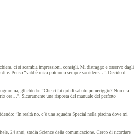
2 min
chiera, ci si scambia impressioni, consigli. Mi distraggo e osservo dagli
 sento dire. Penso “vabbè mica potranno sempre sorridere…”. Decido di
programma, gli chiedo: “Che ci fai qui di sabato pomeriggio? Non era
prio ora…”. Sicuramente una risposta del manuale del perfetto
idendo: “In realtà no, c’è una squadra Special nella piscina dove mi
ele, 24 anni, studia Scienze della comunicazione. Cerco di ricordare