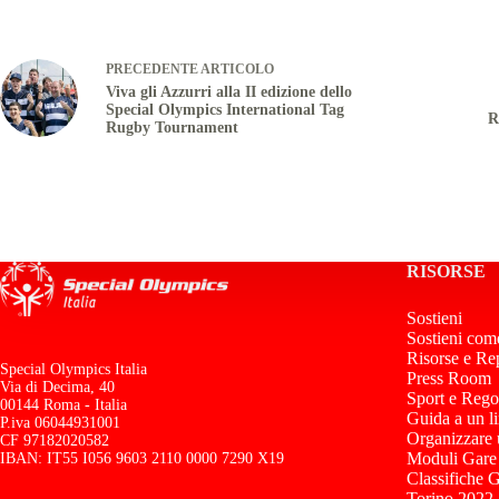
PRECEDENTE
ARTICOLO
Viva gli Azzurri alla II edizione dello
Special Olympics International Tag
R
Rugby Tournament
RISORSE
Sostieni
Sostieni com
Risorse e Re
Special Olympics Italia
Press Room
Via di Decima, 40
Sport e Rego
00144 Roma - Italia
Guida a un l
P.iva 06044931001
Organizzare
CF 97182020582
Moduli Gare
IBAN: IT55 I056 9603 2110 0000 7290 X19
Classifiche 
Torino 2022