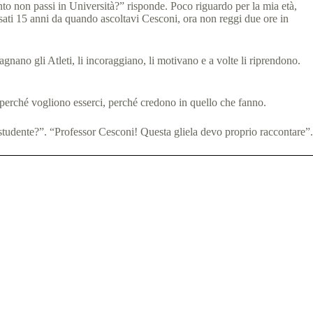
o non passi in Università?” risponde. Poco riguardo per la mia età,
ssati 15 anni da quando ascoltavi Cesconi, ora non reggi due ore in
nano gli Atleti, li incoraggiano, li motivano e a volte li riprendono.
 perché vogliono esserci, perché credono in quello che fanno.
o studente?”. “Professor Cesconi! Questa gliela devo proprio raccontare”.