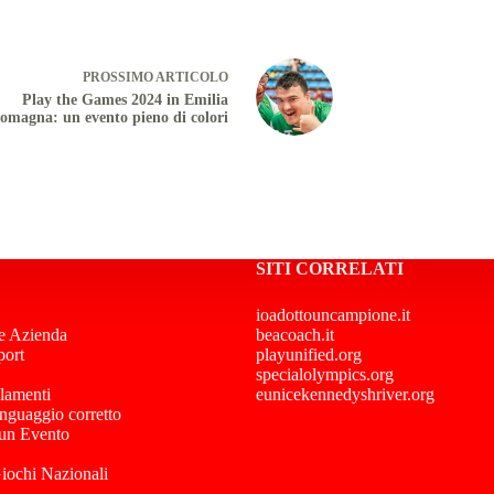
PROSSIMO
ARTICOLO
Play the Games 2024 in Emilia
omagna: un evento pieno di colori
SITI CORRELATI
ioadottouncampione.it
e Azienda
beacoach.it
port
playunified.org
specialolympics.org
lamenti
eunicekennedyshriver.org
inguaggio corretto
 un Evento
Giochi Nazionali