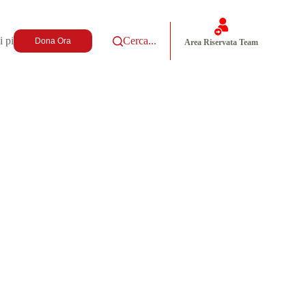
i più
Cerca...
Dona Ora
Area Riservata Team