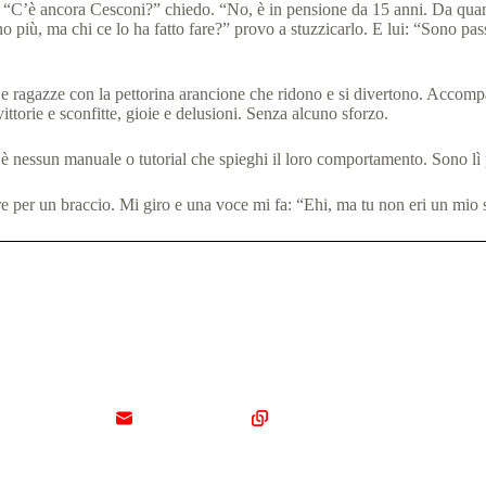
 “C’è ancora Cesconi?” chiedo. “No, è in pensione da 15 anni. Da quant
o più, ma chi ce lo ha fatto fare?” provo a stuzzicarlo. E lui: “Sono pa
 e ragazze con la pettorina arancione che ridono e si divertono. Accompag
ttorie e sconfitte, gioie e delusioni. Senza alcuno sforzo.
c’è nessun manuale o tutorial che spieghi il loro comportamento. Sono lì
rare per un braccio. Mi giro e una voce mi fa: “Ehi, ma tu non eri un mi