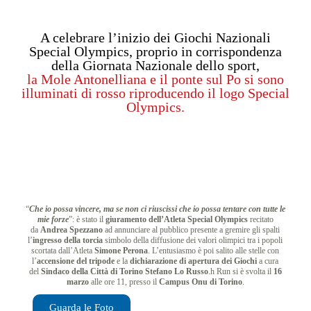
A celebrare l’inizio dei Giochi Nazionali
Special Olympics, proprio in corrispondenza
della Giornata Nazionale dello sport,
la Mole Antonelliana e il ponte sul Po si sono
illuminati di rosso riproducendo il logo Special
Olympics.
“
Che io possa vincere, ma se non ci riuscissi che io possa tentare con tutte le
mie forze
”: è stato il
giuramento dell’Atleta Special Olympics
recitato
da
Andrea Spezzano
ad annunciare al pubblico presente a gremire gli spalti
l’
ingresso della torcia
simbolo della diffusione dei valori olimpici tra i popoli
scortata dall’Atleta
Simone Perona
. L’entusiasmo è poi salito alle stelle con
l’
accensione del tripode
e la
dichiarazione di apertura dei Giochi
a cura
del
Sindaco della Città di Torino Stefano Lo Russo
.h Run si è svolta il
16
marzo
alle ore 11, presso il
Campus Onu di Torino
.
Guarda le Foto