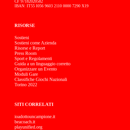
CF 97182020582
IBAN: IT55 I056 9603 2110 0000 7290 X19
RISORSE
Sostieni
Sostieni come Azienda
Risorse e Report
Press Room
Sport e Regolamenti
Guida a un linguaggio corretto
Organizzare un Evento
Moduli Gare
Classifiche Giochi Nazionali
Torino 2022
SITI CORRELATI
ioadottouncampione.it
beacoach.it
playunified.org