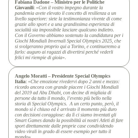
Fabiana Dadone – Ministro per le Politiche
Giovanili
: «
Con il vostro impegno durante la
pandemia avete elevato il concetto di resilienza a un
livello superiore: siete la testimonianza vivente di come
grazie allo sport e a una grandissima esperienza di
socialità sia impossibile lasciare qualcuno indietro.
Con il Governo abbiamo sostenuto la candidatura per i
Giochi Mondiali Invernali Special Olympics 2025, che
si svolgeranno proprio qui a Torino, e continueremo a
farlo: auguro ai ragazzi di divertirsi perché vederli
felici mi riempie di gioia
».
Angelo Moratti – Presidente Special Olympics
Italia
: «
Che emozione rivedervi dopo 2 anni e mezzo:
ricordo ancora con grande piacere i Giochi Mondiali
del 2019 ad Abu Dhabi, con decine di migliaia di
persone da tutto il mondo, l’evento più bello nella
storia di Special Olympics. A un certo punto, però, il
mondo si è chiuso ed è arrivato il momento più duro
con decisioni coraggiose: da lì ci siamo inventati gli
Smart Games dando la possibilità ai nostri Atleti di fare
sport direttamente dalle proprie case condividendo
video virali in grado di essere esempio per tutto il
mondo
».