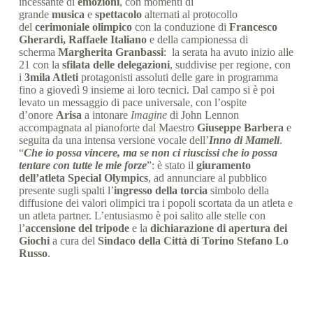
incessante di
emozioni
, con momenti di
grande
musica
e
spettacolo
alternati al protocollo
del
cerimoniale olimpico
con la conduzione di
Francesco
Gherardi, Raffaele Italiano
e della campionessa di
scherma
Margherita Granbassi
: la serata ha avuto inizio alle
21 con la
sfilata delle delegazioni
, suddivise per regione, con
i
3mila Atleti
protagonisti assoluti delle gare in programma
fino a giovedì 9 insieme ai loro tecnici. Dal campo si è poi
levato un messaggio di pace universale, con l’ospite
d’onore
Arisa
a intonare
Imagine
di John Lennon
accompagnata al pianoforte dal Maestro
Giuseppe Barbera
e
seguita da una intensa versione vocale dell’
Inno di Mameli
.
“
Che io possa vincere, ma se non ci riuscissi che io possa
tentare con tutte le mie forze
”: è stato il
giuramento
dell’atleta Special Olympics
, ad annunciare al pubblico
presente sugli spalti l’
ingresso della torcia
simbolo della
diffusione dei valori olimpici tra i popoli scortata da un atleta e
un atleta partner. L’entusiasmo è poi salito alle stelle con
l’
accensione del tripode
e la
dichiarazione di apertura dei
Giochi
a cura del
Sindaco della Città di Torino Stefano Lo
Russo
.