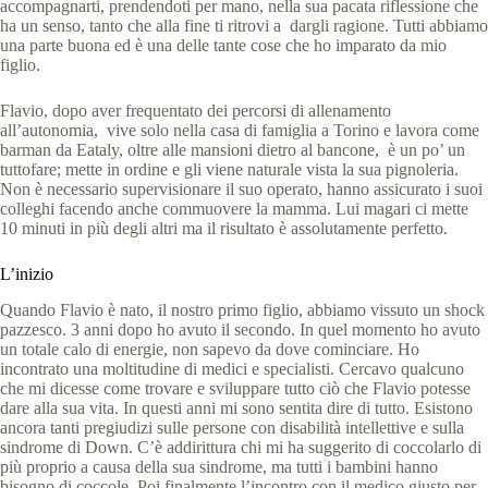
accompagnarti, prendendoti per mano, nella sua pacata riflessione che
ha un senso, tanto che alla fine ti ritrovi a dargli ragione. Tutti abbiamo
una parte buona ed è una delle tante cose che ho imparato da mio
figlio.
Flavio, dopo aver frequentato dei percorsi di allenamento
all’autonomia, vive solo nella casa di famiglia a Torino e lavora come
barman da Eataly, oltre alle mansioni dietro al bancone, è un po’ un
tuttofare; mette in ordine e gli viene naturale vista la sua pignoleria.
Non è necessario supervisionare il suo operato, hanno assicurato i suoi
colleghi facendo anche commuovere la mamma. Lui magari ci mette
10 minuti in più degli altri ma il risultato è assolutamente perfetto.
L’inizio
Quando Flavio è nato, il nostro primo figlio, abbiamo vissuto un shock
pazzesco. 3 anni dopo ho avuto il secondo. In quel momento ho avuto
un totale calo di energie, non sapevo da dove cominciare. Ho
incontrato una moltitudine di medici e specialisti. Cercavo qualcuno
che mi dicesse come trovare e sviluppare tutto ciò che Flavio potesse
dare alla sua vita. In questi anni mi sono sentita dire di tutto. Esistono
ancora tanti pregiudizi sulle persone con disabilità intellettive e sulla
sindrome di Down. C’è addirittura chi mi ha suggerito di coccolarlo di
più proprio a causa della sua sindrome, ma tutti i bambini hanno
bisogno di coccole. Poi finalmente l’incontro con il medico giusto per