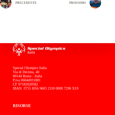
PRECEDENTE
PROSSIMO
Special Olympics Italia
Via di Decima, 40
00144 Roma - Italia
P.iva 06044931001
CF 97182020582
IBAN: IT55 I056 9603 2110 0000 7290 X19
RISORSE