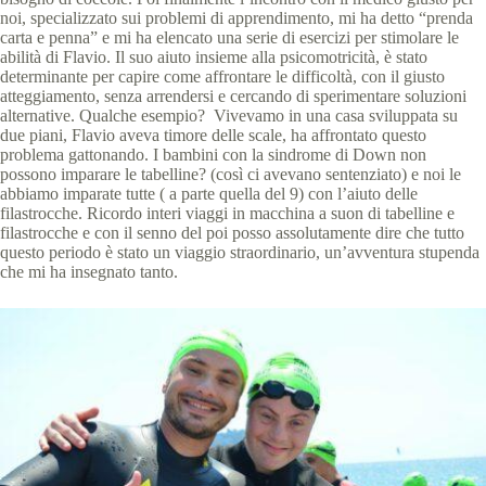
noi, specializzato sui problemi di apprendimento, mi ha detto “prenda
carta e penna” e mi ha elencato una serie di esercizi per stimolare le
abilità di Flavio. Il suo aiuto insieme alla psicomotricità, è stato
determinante per capire come affrontare le difficoltà, con il giusto
atteggiamento, senza arrendersi e cercando di sperimentare soluzioni
alternative. Qualche esempio? Vivevamo in una casa sviluppata su
due piani, Flavio aveva timore delle scale, ha affrontato questo
problema gattonando. I bambini con la sindrome di Down non
possono imparare le tabelline? (così ci avevano sentenziato) e noi le
abbiamo imparate tutte ( a parte quella del 9) con l’aiuto delle
filastrocche. Ricordo interi viaggi in macchina a suon di tabelline e
filastrocche e con il senno del poi posso assolutamente dire che tutto
questo periodo è stato un viaggio straordinario, un’avventura stupenda
che mi ha insegnato tanto.