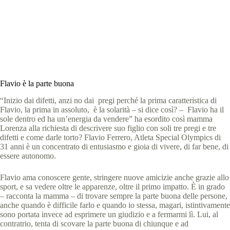
Special Olympics Italia
21 Marzo 2024
News
,
Storie
6 min
Flavio è la parte buona
“Inizio dai difetti, anzi no dai pregi perché la prima caratteristica di
Flavio, la prima in assoluto, è la solarità – si dice così? – Flavio ha il
sole dentro ed ha un’energia da vendere” ha esordito così mamma
Lorenza alla richiesta di descrivere suo figlio con soli tre pregi e tre
difetti e come darle torto? Flavio Ferrero, Atleta Special Olympics di
31 anni è un concentrato di entusiasmo e gioia di vivere, di far bene, di
essere autonomo.
Flavio ama conoscere gente, stringere nuove amicizie anche grazie allo
sport, e sa vedere oltre le apparenze, oltre il primo impatto. È in grado
– racconta la mamma – di trovare sempre la parte buona delle persone,
anche quando è difficile farlo e quando io stessa, magari, istintivamente
sono portata invece ad esprimere un giudizio e a fermarmi lì. Lui, al
contratrio, tenta di scovare la parte buona di chiunque e ad