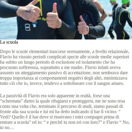
La scuola
Dopo le scuole elementari trascorse serenamente, a livello relazionale,
Flavio ha vissuto periodi complicati specie alle scuole medie superiori
ha subito un lungo periodo di esclusione ed isolamento che ha
procurato sofferenza, soprattutto a me madre. Flavio infatti aveva
assunto un atteggiamento passivo di accettazione, non sembrava dare
troppa importanza ai comportamenti negativi degli altri, minimizzava
tutto ciò che io, invece, tendevo a sottolineare con il sangue amaro.
La passività di Flavio era solo apparente in realtà, forse una
“schermata” dietro la quale rifugiarsi e proteggersi, me ne sono resa
conto una volta che, terminato il percorso di studi, siamo passati di
fronte alla sua scuola e lui mi ha detto indicando il bar lì vicino: “
Vedi? Quello è il bar dove si riunivano i miei compagni prima di
entrare a scuola” ed io: “ e perché tu non eri con loro?” e Flavio “ No,
io no…