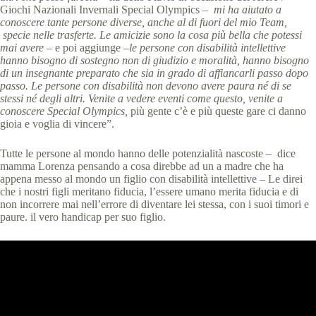
Giochi Nazionali Invernali Special Olympics
– mi ha aiutato a
conoscere tante persone diverse, anche al di fuori del mio Team,
specie nelle trasferte. Le amicizie sono la cosa più bella che potessi
mai avere
– e poi aggiunge –
le persone con disabilità intellettive
hanno bisogno di sostegno non di giudizio e moralità, hanno bisogno
di un insegnante preparato che sia in grado di affiancarli passo dopo
passo. Le persone con disabilità non devono avere paura né di se
stessi né degli altri. Venite a vedere eventi come questo, venite a
conoscere Special Olympics,
più gente c’è e più queste gare ci danno
gioia e voglia di vincere”.
Tutte le persone al mondo hanno delle potenzialità nascoste – dice
mamma Lorenza pensando a cosa direbbe ad un a madre che ha
appena messo al mondo un figlio con disabilità intellettive – Le direi
che i nostri figli meritano fiducia, l’essere umano merita fiducia e di
non incorrere mai nell’errore di diventare lei stessa, con i suoi timori e
paure. il vero handicap per suo figlio.