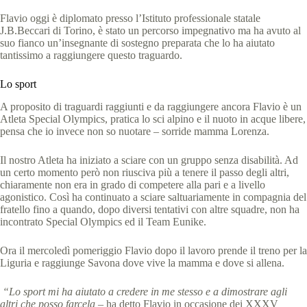
Flavio oggi è diplomato presso l’Istituto professionale statale
J.B.Beccari di Torino, è stato un percorso impegnativo ma ha avuto al
suo fianco un’insegnante di sostegno preparata che lo ha aiutato
tantissimo a raggiungere questo traguardo.
Lo sport
A proposito di traguardi raggiunti e da raggiungere ancora Flavio è un
Atleta Special Olympics, pratica lo sci alpino e il nuoto in acque libere,
pensa che io invece non so nuotare – sorride mamma Lorenza.
Il nostro Atleta ha iniziato a sciare con un gruppo senza disabilità. Ad
un certo momento però non riusciva più a tenere il passo degli altri,
chiaramente non era in grado di competere alla pari e a livello
agonistico. Così ha continuato a sciare saltuariamente in compagnia del
fratello fino a quando, dopo diversi tentativi con altre squadre, non ha
incontrato Special Olympics ed il Team Eunike.
Ora il mercoledì pomeriggio Flavio dopo il lavoro prende il treno per la
Liguria e raggiunge Savona dove vive la mamma e dove si allena.
“Lo sport mi ha aiutato a credere in me stesso e a dimostrare agli
altri che posso farcela –
ha detto Flavio in occasione dei XXXV