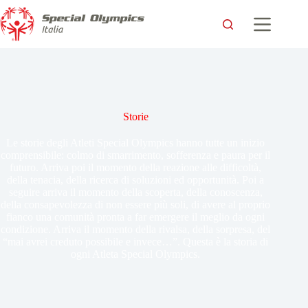
Storie
Le storie degli Atleti Special Olympics hanno tutte un inizio
comprensibile: colmo di smarrimento, sofferenza e paura per il
futuro. Arriva poi il momento della reazione alle difficoltà,
della tenacia, della ricerca di soluzioni ed opportunità. Poi a
seguire arriva il momento della scoperta, della conoscenza,
della consapevolezza di non essere più soli, di avere al proprio
fianco una comunità pronta a far emergere il meglio da ogni
condizione. Arriva il momento della rivalsa, della sorpresa, del
“mai avrei creduto possibile e invece…”. Questa è la storia di
ogni Atleta Special Olympics.